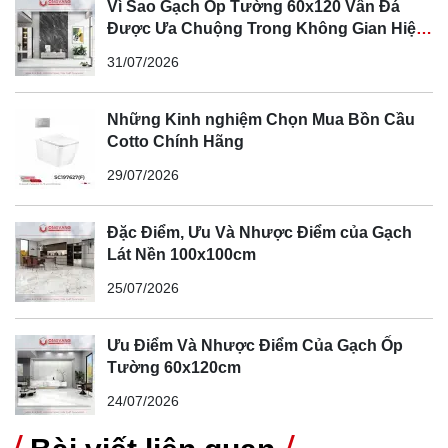
Vì Sao Gạch Ốp Tường 60x120 Vân Đá
hút lượng lớn khách hàng bởi những ưu điểm mà dòng
Được Ưa Chuộng Trong Không Gian Hiện
gạch Ceramic còn hạn chế.
Đại
31/07/2026
Những Kinh nghiệm Chọn Mua Bồn Cầu
Cotto Chính Hãng
29/07/2026
Đặc Điểm, Ưu Và Nhược Điểm của Gạch
Lát Nền 100x100cm
25/07/2026
Ưu Điểm Và Nhược Điểm Của Gạch Ốp
Tường 60x120cm
24/07/2026