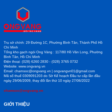
Trụ sở chính: 29 Đường 1C, Phường Bình Tân, Thành Phố Hồ
Chí Minh
Tổng kho gạch ngói Ong Vàng : 117/80 Hồ Văn Long, Phường
Bền bỉ về màu sắc
Bình Tân, Hồ Chí Minh
Trong quá trình sản xuất ra gạch, bột màu được trộn
Điện thoại: (028) 6260 2830 - (028) 3765 0732
Website: www.ongvang.vn
chung vào nguyên liệu để làm gạch, do đó màu sắc gạch
Email: chamsoc@ongvang.vn | ongvangvn01@gmail.com
sẽ không bị phai theo năm tháng.
Mã số thuế 0309091203 do Sở Kế hoạch Đầu tư cấp lần đầu
Không bong tróc
ngày 29/06/2009, thay đổi lần thứ 10 ngày 27/06/2022
Khác với những mẫu gạch được phủ lớp men lên bề mặt,
chamsoc@ongvang.vn
dòng gạch Granite được cấu tạo đồng chất từ xương
gạch cho đến bề mặt, từ đó bề mặt gạch có độ cứng hơn,
GIỚI THIỆU
khó bị bong tróc.