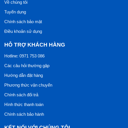
Về chúng tôi
Kết luận
Tuyển dụng
Việc lựa chọn gạch ốp lát phù hợp không chỉ đảm bảo
công trình bền đẹp và còn tối ưu về chi phí và thời gian.
Chính sách bảo mật
Qua bài viết trên hi vọng Ong Vàng đã phần nào hiểu
Điều khoản sử dụng
hơn về sự lựa chọn gạch ốp lát phù hợp cho công trình.
HỖ TRỢ KHÁCH HÀNG
Nếu bạn cần gạch ốp lát giá thành thấp thì chọn
Ceramic, nếu cần sự cao cấp, tinh tế, bền bỉ thì chọn
Hotline: 0971 753 086
Porcelain, còn bền bỉ thì có thể chọn Granite.
Các câu hỏi thường gặp
Hướng dẫn đặt hàng
Phương thức vận chuyển
Chính sách đổi trả
Hình thức thanh toán
Chính sách bảo hành
KẾT NỐI VỚI CHÚNG TÔI