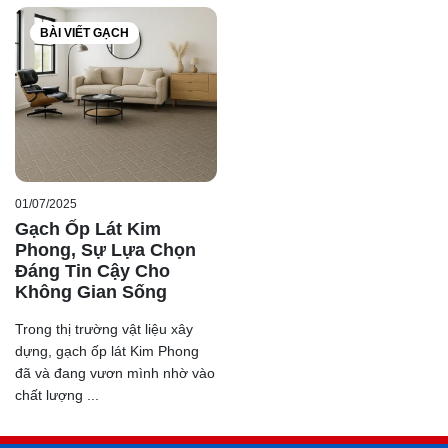
nhau, giúp dễ dàng lựa chọn hơn cho khách hàng trong
khâu lựa chọn gạch ốp lát.
BÀI VIẾT GẠCH
2.3 Ưu điểm của dòng gạch Granite
Tương tự như 2 dòng gạch phía trên,
gạch Granite
cũng
có nhiều ưu điểm khác nhau từ đa dạng mẫu mã, kích
thước cho đến sự bền bỉ, chất lượng. Thế nhưng, ngoài
những ưu điểm tương tự, gạch Granite còn có những ưu
điểm riêng của dòng gạch này
01/07/2025
Gạch Ốp Lát Kim
Phong, Sự Lựa Chọn
Đáng Tin Cậy Cho
Không Gian Sống
Trong thị trường vật liệu xây
dựng, gạch ốp lát Kim Phong
đã và đang vươn mình nhờ vào
chất lượng ...