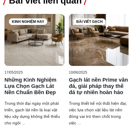
Bài viết liên quan
Chịu lực tốt, bền bỉ vượt trội
KINH NGHIỆM HAY
BÀI VIẾT GẠCH
Được cấu tạo từ những nguyên vật liệu chất lượng, dòng
gạch có thể chịu lực lên tới 350kg/cm2, tuổi thọ trung
bình có thể lên đến 50 năm sử dụng.
Chống thấm và chịu nhiệt tốt
So với gạch Ceramic, gạch Porcelain có phần vượt trội
hơn về tính cách nhiệt và chống thấm, từ đó mẫu gạch
17/05/2025
10/06/2025
này thường sử dụng ốp lát nhiều hơn ở phòng tắm hay
Những Kinh Nghiệm
Gạch lát nền Prime vân
những nơi có khí hậu nóng bức quanh năm. Hơn thế,
Lựa Chọn Gạch Lát
đá, giải pháp thay thế
Nền Chuẩn Bền Đẹp
đá tự nhiên hoàn hảo
dòng gạch này còn được sử dụng để ốp lát ở những khu
vực ngoài trời mà không sợ bị nứt vở, công vênh.
Trong thời đại ngày một phát
Trong thiết kế nội thất hiện đại,
Đa dạng mẫu mã, kích thước
triển, gạch lát nền là loại vật
việc lựa chọn vật liệu lát nền
liệu xây dựng không thể thiếu
đóng vai trò then chốt trong
Tương tự như dòng gạch Ceramic, dòng gạch Porcelain
cho ngôi ...
việc ...
cũng cho ra đa dạng mẫu mã cùng nhiều kích thước khác