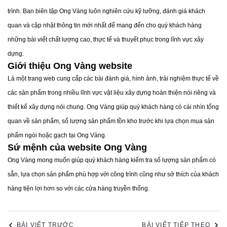
trình. Ban biên tập Ong Vàng luôn nghiên cứu kỹ lưỡng, đánh giá khách
quan và cập nhật thông tin mới nhất để mang đến cho quý khách hàng
những bài viết chất lượng cao, thực tế và thuyết phục trong lĩnh vực xây
dựng.
Giới thiệu Ong Vàng website
Là một trang web cung cấp các bài đánh giá, hình ảnh, trải nghiệm thực tế về
các sản phẩm trong nhiều lĩnh vực vật liệu xây dựng hoàn thiện nói riêng và
thiết kế xây dựng nói chung. Ong Vàng giúp quý khách hàng có cái nhìn tổng
quan về sản phẩm, số lượng sản phẩm tồn kho trước khi lựa chọn mua sản
phẩm ngói hoặc gạch tại Ong Vàng.
Sứ mệnh của website Ong Vàng
Ong Vàng mong muốn giúp quý khách hàng kiếm tra số lượng sản phẩm có
sẵn, lựa chọn sản phẩm phù hợp với công trình cũng như sở thích của khách
1.2 Gạch Porcelain là gì?
hàng tiện lợi hơn so với các cửa hàng truyền thống.
Tương tự như gạch Ceramic,
gạch Porcelain
cũng có
một tên gọi khác đó là gạch xương sứ. Có thể nói đây là
BÀI VIẾT TRƯỚC
BÀI VIẾT TIẾP THEO