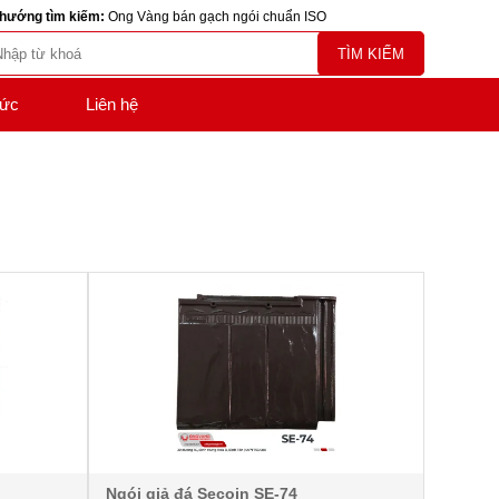
hướng tìm kiếm:
Ong Vàng bán gạch ngói chuẩn ISO
TÌM KIẾM
tức
Liên hệ
Ngói giả đá Secoin SE-74