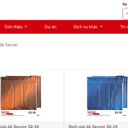
Xu 
Giới thiệu
Dự án
Dịch vụ khác
Tin 
 đá Secoin
 giả đá Secoin S2-18
Ngói giả đá Secoin S2-19