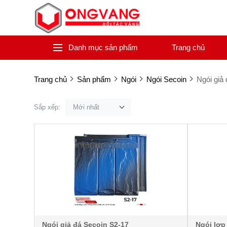
Danh mục sản phẩm
Trang chủ
Trang chủ
Sản phẩm
Ngói
Ngói Secoin
Ngói giả
Sắp xếp:
Mới nhất
Ngói giả đá Secoin S2-17
Ngói lợp