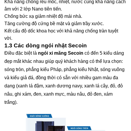
Khả năng chống rêu mốc, nhiệt, nước cùng khả năng cách
âm với 2 lớp Nano tiên tiến.
Chống bức xạ giảm nhiệt độ mái nhà.
Tăng cường độ cứng bề mặt và giảm trầy xước.
Kết cấu độ dốc khoa học với khả năng chống tràn tuyệt
vời.
1.3 Các dòng ngói nhật Secoin
Điều đặc biệt là
ngói xi măng Secoin
có đến 5 kiểu dáng
đẹp mắt khác nhau giúp quý khách hàng có thể lựa chọn:
sóng tròn, phẳng kiểu Pháp, phẳng kiểu Nhật, sóng vuông
và kiểu giả đá, đồng thời có sẵn với nhiều gam màu đa
dạng (xanh lá đậm, xanh dương navy, xanh lá cây, đỏ, đỏ
nâu, ghi xám, đen, xanh mực, màu nâu, đỏ đen, xám
trắng).