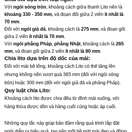
Với
ngói sóng tròn
, khoảng cách giữa thanh Lito nên là
khoảng 330 - 350 mm,
và đoạn đối giữa 2 viên
ít nhất là
70 mm
.
Đối với
ngói giả đá
, khoảng cách là
275 mm
, và đoạn gối
giữa 2 viên
ít nhất là 70 mm
.
Với
ngói phẳng Pháp, phẳng Nhật
, khoảng cách là
265
mm
, và đoạn gối giữa 2 viên
ít nhất là 80 mm
.
Chia lito dựa trên độ dốc của mái:
Đối với mái bê tông, khoảng cách Lito có thể tăng lên
nhưng không nên vượt quá 365 mm (đối với ngói sóng
tròn) hoặc 300 mm (đối với ngói giả đá và phảng Pháp).
Quy luật chia Lito:
Khoảng cách lito được chia đều từ đỉnh mái xuống, với
hàng thừa được dồn và hàng cuối cùng hoặc áp cuối.
Những quy tắc này giúp bảo đảm rằng quá trình lắp đặt
ngói diễn ra hiệu quả, tạo nên một bề mặt mái đẹp và đồng