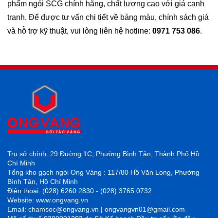
phẩm ngói SCG chính hãng, chất lượng cao với giá cạnh
tranh. Để được tư vấn chi tiết về bảng màu, chính sách giá
và hỗ trợ kỹ thuật, vui lòng liên hệ hotline:
0971 753 086
.
Trụ sở chính: 29 Đường 1C, Phường Bình Tân, Thành Phố Hồ
Chí Minh
Tổng kho gạch ngói Ong Vàng : 117/80 Hồ Văn Long, Phường
Bình Tân, Hồ Chí Minh
Điện thoại: (028) 6260 2830 - (028) 3765 0732
Website: www.ongvang.vn
Email: chamsoc@ongvang.vn | ongvangvn01@gmail.com