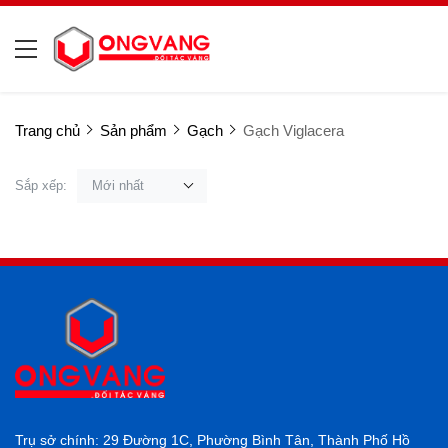
Trang chủ
Sản phẩm
Gạch
Gạch Viglacera
Sắp xếp:
Mới nhất
Trụ sở chính: 29 Đường 1C, Phường Bình Tân, Thành Phố Hồ