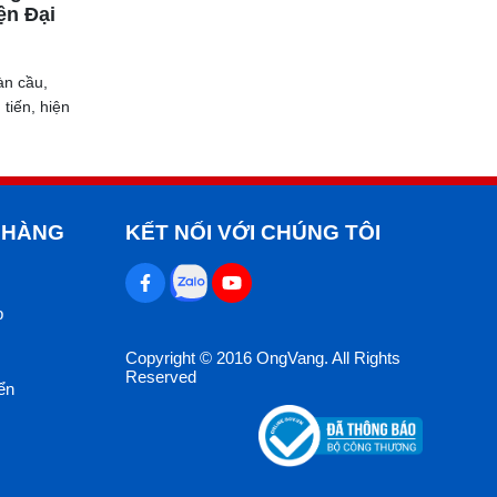
ện Đại
àn cầu,
tiến, hiện
 HÀNG
KẾT NỐI VỚI CHÚNG TÔI
p
Copyright © 2016 OngVang. All Rights
Reserved
ển