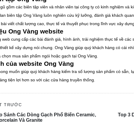
gũ gồm các biên tập viên và nhân viên tại công ty có kinh nghiệm và ki
n là xu hướng thiết kế được nhiều khách hàng lựa chọn trong
 Ban biên tập Ong Vàng luôn nghiên cứu kỹ lưỡng, đánh giá khách qua
ổ biến nhất trên thị trường.
ài viết chất lượng cao, thực tế và thuyết phục trong lĩnh vực xây dựng
g cách thiết kế nhà ở kiểu Minimalist
iệu Ong Vàng website
ong cách thiết kế mang hơi hướng hiện đại nhưng vẫn tối giản
 web cung cấp các bài đánh giá, hình ảnh, trải nghiệm thực tế về các 
g đường nét tinh tế. Thông thường mẫu thiết kế này phù hợp 
à thiết kế xây dựng nói chung. Ong Vàng giúp quý khách hàng có cái n
sắc.
ựa chọn mua sản phẩm ngói hoặc gạch tại Ong Vàng.
 cách thiết kế nhà ở kiểu Tropical style
h của website Ong Vàng
tyle hay còn gọi là thiết kế phong cách nhiệt đới, mẫu thiết k
ng muốn giúp quý khách hàng kiếm tra số lượng sản phẩm có sẵn, lự
cối để tạo nên môi trường sống gần gũi với thiên nhiên, tro
ng tiện lợi hơn so với các cửa hàng truyền thống.
n nhiên, sự thư giản hoặc những người lớn tuổi.
ẾT TRƯỚC
o Sánh Các Dòng Gạch Phổ Biến Ceramic,
Top 3 
orcelain Và Granite