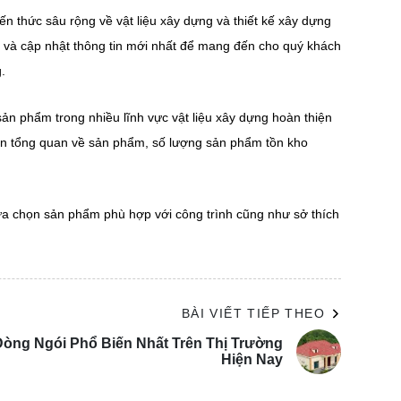
ến thức sâu rộng về vật liệu xây dựng và thiết kế xây dựng
 10 năm gần đây. Dưới đây là một số kiểu thiết kế
n và cập nhật thông tin mới nhất để mang đến cho quý khách
.
, loại bỏ những chi tiết thừa và tập trung vào công
sản phẩm trong nhiều lĩnh vực vật liệu xây dựng hoàn thiện
với những người thích sự tối giản, không quá kiểu
hìn tổng quan về sản phẩm, số lượng sản phẩm tồn kho
ế này thường sẽ là xây dựng nhà ở kết hợp với thiên
a chọn sản phẩm phù hợp với công trình cũng như sở thích
ng lành. Mẫu này sẽ phù hợp với những người yêu
BÀI VIẾT TIẾP THEO
Dòng Ngói Phổ Biến Nhất Trên Thị Trường
Hiện Nay