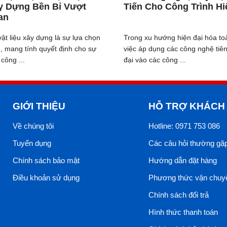
y Dựng Bền Bỉ Vượt
Tiến Cho Công Trình Hi
an
ật liệu xây dựng là sự lựa chọn
Trong xu hướng hiện đại hóa to
, mang tính quyết định cho sự
việc áp dụng các công nghệ tiên 
công ...
đại vào các công ...
GIỚI THIỆU
HỖ TRỢ KHÁCH
Về chúng tôi
Hotline: 0971 753 086
Tuyển dụng
Các câu hỏi thường gặ
Chính sách bảo mật
Hướng dẫn đặt hàng
Điều khoản sử dụng
Phương thức vận chuy
Chính sách đổi trả
Hình thức thanh toán
g cách thiết kế nhà ở kiểu Modern Farmhouse