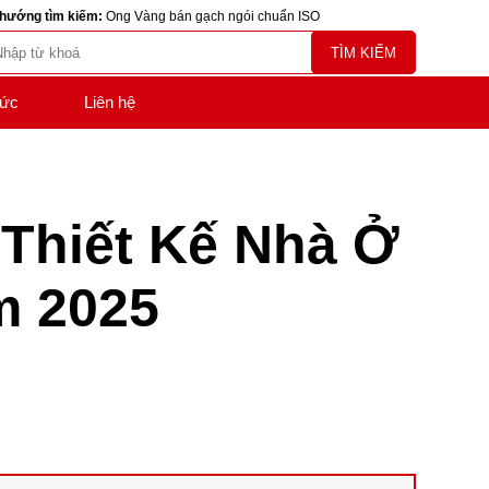
hướng tìm kiếm:
Ong Vàng bán gạch ngói chuẩn ISO
TÌM KIẾM
tức
Liên hệ
Thiết Kế Nhà Ở
 2025