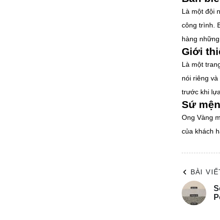
Là một đội n
2025 mà cò
công trình.
hiện đại ph
hàng những b
1.1 Phon
Giới th
Là kiểu ph
Là một trang
năng, nhữn
nói riêng v
cách, màu 
trước khi l
1.2 Phong
Sứ mện
Tropical s
Ong Vàng mo
nhiên cây 
của khách hà
thích thiê
BÀI VI
S
P