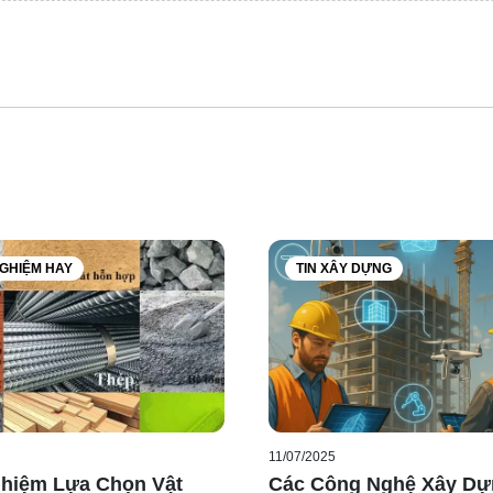
NGHIỆM HAY
TIN XÂY DỰNG
11/07/2025
hiệm Lựa Chọn Vật
Các Công Nghệ Xây Dự