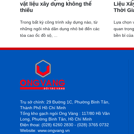
vật liệu xây dựng không thể
Liệu Xâ
thiếu
Thời Gi
Trong bất kỳ công trình xây dựng nào, từ
Lựa chọn v
những ngôi nhà dân dụng nhỏ bé đến các
quan trọng
tòa cao ốc đồ sộ, ...
bền bỉ của 
Trụ sở chính: 29 Đường 1C, Phường Bình Tân,
Thành Phố Hồ Chí Minh
Tổng kho gạch ngói Ong Vàng : 117/80 Hồ Văn
Long, Phường Bình Tân, Hồ Chí Minh
Điện thoại: (028) 6260 2830 - (028) 3765 0732
1.3 Phon
Website: www.ongvang.vn