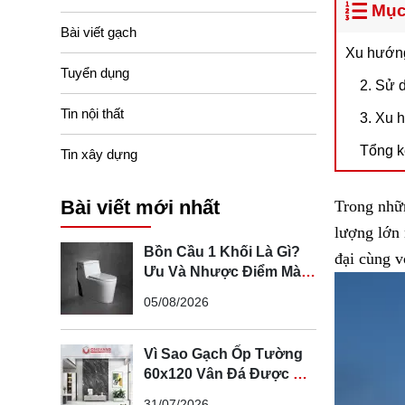
Mục
Bài viết gạch
Xu hướng 
Tuyển dụng
2. Sử dụn
Tin nội thất
3. Xu hư
Tổng k
Tin xây dựng
Bài viết mới nhất
Trong nhữn
lượng lớn 
Bồn Cầu 1 Khối Là Gì?
đại cùng v
Ưu Và Nhược Điểm Mà
Bạn Cần Biết
05/08/2026
Vì Sao Gạch Ốp Tường
60x120 Vân Đá Được Ưa
Chuộng Trong Không
31/07/2026