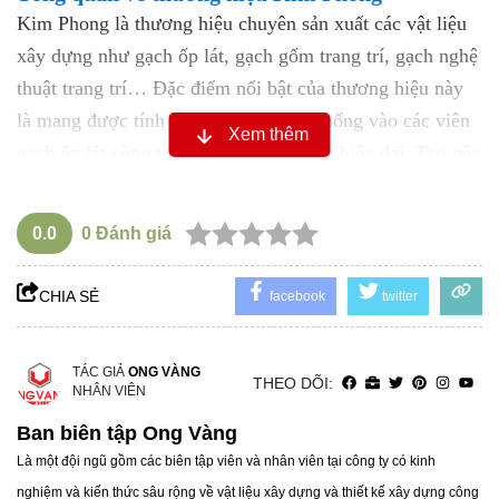
Kim Phong là thương hiệu chuyên sản xuất các vật liệu
xây dựng như gạch ốp lát, gạch gốm trang trí, gạch nghệ
thuật trang trí… Đặc điểm nổi bật của thương hiệu này
là mang được tính nghệ thuật truyền thống vào các viên
Xem thêm
gạch ốp lát cùng với quy trình sản xuất hiện đại. Tạo nên
những mẫu gạch ốp lát độc đáo nhưng không kém phần
bền vững, hiện đại.
0.0
0
Đánh giá
2. Ưu điểm của gạch ốp lát Kim Phong
2.1 Gạch ốp lát Kim Phong bền bỉ vượt trội
CHIA SẺ
facebook
twitter
Nhờ vào quy trình sản xuất với nhiều công nghệ hiện đại
cùng với nguyên liệu sản xuất được chọn lọc kỹ lưỡng.
Từ đó cho ra các sản phẩm gạch có độ bền cao, kết cấu
TÁC GIẢ
ONG VÀNG
THEO DÕI:
NHÂN VIÊN
vững chắc, bề mặt gạch chống được trầy xước, chịu lực
Ban biên tập Ong Vàng
tốt.
Là một đội ngũ gồm các biên tập viên và nhân viên tại công ty có kinh
2.2 Gạch ốp lát Kim Phong đa dạng về mẫu mã
nghiệm và kiến thức sâu rộng về vật liệu xây dựng và thiết kế xây dựng công
Để đáp ứng được nhu cầu và tính thẩm mỹ của người