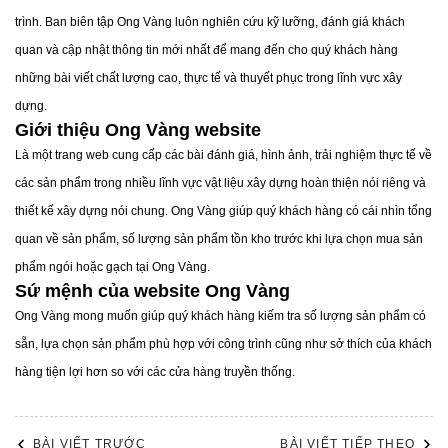
trình. Ban biên tập Ong Vàng luôn nghiên cứu kỹ lưỡng, đánh giá khách
tiêu dùng, Kim Phong đã cho ra vô vàng dòng và mẫu
quan và cập nhật thông tin mới nhất để mang đến cho quý khách hàng
sản phẩm khác nhau.
những bài viết chất lượng cao, thực tế và thuyết phục trong lĩnh vực xây
Gạch lát nền Kim Phong
dựng.
Dòng
gạch lát nền Kim Phong
cho ra rất nhiều mẫu mã
Giới thiệu Ong Vàng website
khác nhau, từ gạch lát nền trơn nhám, trơn bóng, họa
Là một trang web cung cấp các bài đánh giá, hình ảnh, trải nghiệm thực tế về
tiết, vân đá, giả đá, hình học…
các sản phẩm trong nhiều lĩnh vực vật liệu xây dựng hoàn thiện nói riêng và
Gạch ốp tường Kim Phong
thiết kế xây dựng nói chung. Ong Vàng giúp quý khách hàng có cái nhìn tổng
Không kém cạnh dòng gạch lát nền,
gạch ốp tường Kim
quan về sản phẩm, số lượng sản phẩm tồn kho trước khi lựa chọn mua sản
Phong
cũng có rất nhiều mẫu mã khác nhau từ họa tiết
phẩm ngói hoặc gạch tại Ong Vàng.
hoa, vân đá cẩm thạch, trơn, nhám, bóng…
Sứ mệnh của website Ong Vàng
Ong Vàng mong muốn giúp quý khách hàng kiếm tra số lượng sản phẩm có
sẵn, lựa chọn sản phẩm phù hợp với công trình cũng như sở thích của khách
hàng tiện lợi hơn so với các cửa hàng truyền thống.
BÀI VIẾT TRƯỚC
BÀI VIẾT TIẾP THEO