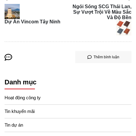
Ngói Sóng SCG Thái Lan,
Sự Vượt Trội Về Màu Sắc
Và Độ Bền
Dự Án Vincom Tây Ninh
Thêm bình luận
Danh mục
3. Ứng dụng linh hoạt với nhiều thiết kế
Gạch ốp lát Kim Phong không chỉ đẹp, bền, đa dạng mà
Hoạt động công ty
còn phù hợp với nhiều không gian thiết kế của công
Tin khuyến mãi
trình.
3.1 Gạch Kim Phong ốp lát phòng khách
Tin dự án
Với thiết kế mang đậm tính nghệ thuật, gạch ốp lát Kim