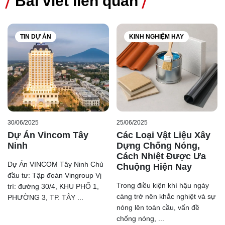
Bài viết liên quan
dạng… những yếu tố này đã làm cho gạch Kim Phong
đang dần được ưa chuộng hơn trong lòng khách hàng.
5. Lựa chọn đơn vị bán gạch Kim Phong uy
TIN DỰ ÁN
KINH NGHIỆM HAY
tín
Để đảm bảo sản phẩm chính hãng từ Kim Phong bạn nên
lựa chọn những đơn vị phân phối, đại lý phân phối sản
phẩm trực tiếp từ Kim Phong để tránh mua phải những
sản phẩm giả, kém chất lượng.
Nếu bạn đang tìm kiếm đơn vị phân phối uy tín, hãy liên
30/06/2025
25/06/2025
Dự Án Vincom Tây
Các Loại Vật Liệu Xây
hệ ngay cho Ong Vàng, một trong những đối tác lâu năm
Ninh
Dựng Chống Nóng,
của Kim Phong, chuyên phân phối những sản phẩm
Cách Nhiệt Được Ưa
VLXD chính hãng từ Kim Phong.
Dự Án VINCOM Tây Ninh Chủ
Chuộng Hiện Nay
đầu tư: Tập đoàn Vingroup Vị
Kết luận
Trong điều kiện khí hậu ngày
trí: đường 30/4, KHU PHỐ 1,
Trong bối cảnh người tiêu dùng ngày càng đòi hỏi cao về
càng trở nên khắc nghiệt và sự
PHƯỜNG 3, TP. TÂY ...
tính thẩm mỹ và chất lượng sản phẩm. Kim Phong là lựa
nóng lên toàn cầu, vấn đề
chống nóng, ...
chọn đáng tin cậy để tạo nên không gian sống của bạn.