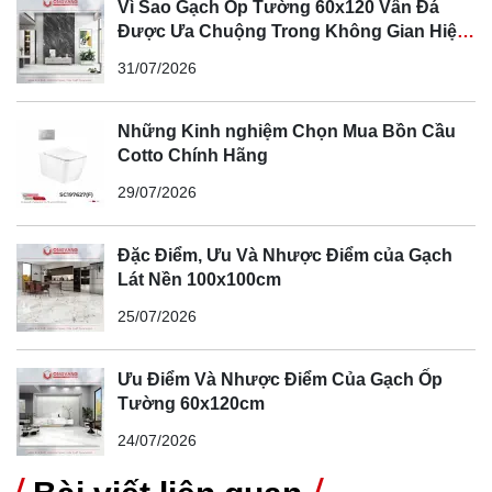
Vì Sao Gạch Ốp Tường 60x120 Vân Đá
Được Ưa Chuộng Trong Không Gian Hiện
Đại
31/07/2026
Những Kinh nghiệm Chọn Mua Bồn Cầu
Cotto Chính Hãng
29/07/2026
Đặc Điểm, Ưu Và Nhược Điểm của Gạch
Lát Nền 100x100cm
25/07/2026
4. Vì sao nên chọn gạch ốp lát Kim Phong
Ưu Điểm Và Nhược Điểm Của Gạch Ốp
Tường 60x120cm
Như những tính nổi bật của sản phẩm đã nói trên, gạch
24/07/2026
ốp lát Kim Phong mang lại tính thẩm mỹ cao cho không
gian sống, độ bền vượt thời gian, tính ứng dụng đa