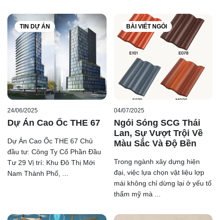
Gạch ốp lát Kim Phong
mang lại giá trị thẩm mỹ và tính
bền vững vượt thời gian.
TIN DỰ ÁN
BÀI VIẾT NGÓI
24/06/2025
04/07/2025
Dự Án Cao Ốc THE 67
Ngói Sóng SCG Thái
Lan, Sự Vượt Trội Về
Dự Án Cao Ốc THE 67 Chủ
Màu Sắc Và Độ Bền
đầu tư: Công Ty Cổ Phần Đầu
Trong ngành xây dựng hiện
Tư 29 Vị trí: Khu Đô Thị Mới
đại, việc lựa chọn vật liệu lợp
Nam Thành Phố, ...
mái không chỉ dừng lại ở yếu tố
thẩm mỹ mà ...