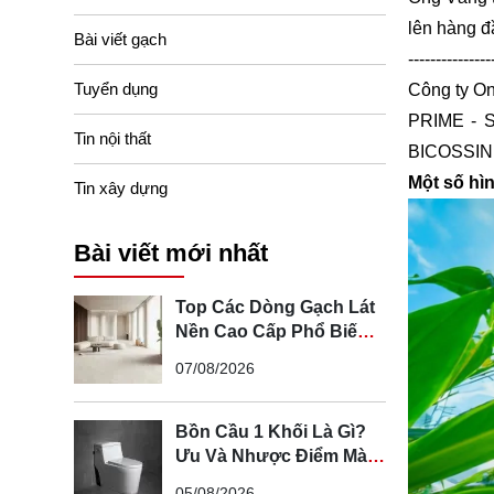
lên hàng đ
Bài viết gạch
---------------
Tuyển dụng
Công ty On
PRIME - 
Tin nội thất
BICOSSIN
Một số hì
Tin xây dựng
Bài viết mới nhất
Top Các Dòng Gạch Lát
Nền Cao Cấp Phổ Biến
Hiện Nay
07/08/2026
Bồn Cầu 1 Khối Là Gì?
Ưu Và Nhược Điểm Mà
Bạn Cần Biết
05/08/2026