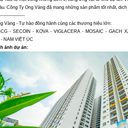
ầu. Công Ty Ong Vàng đã mang những sản phẩm tốt nhất, dịch 
------------------
g Vàng - Tự hào đồng hành cùng các thương hiệu lớn:
SCG - SECOIN - KOVA - VIGLACERA - MOSAIC - GẠCH 
 - NAM VIỆT ÚC
nh ảnh dự án: