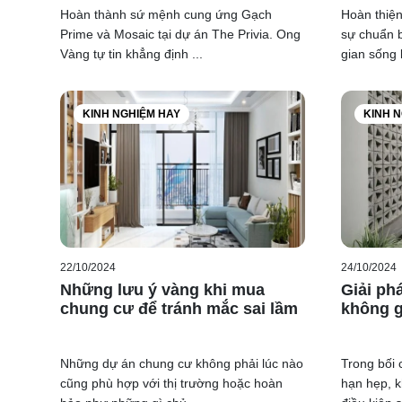
Hoàn thành sứ mệnh cung ứng Gạch
Hoàn thiện 
Prime và Mosaic tại dự án The Privia. Ong
sự chuẩn b
Vàng tự tin khẳng định ...
gian sống l
KINH NGHIỆM HAY
KINH 
22/10/2024
24/10/2024
Mọi chi tiế
Những lưu ý vàng khi mua
Giải ph
Mrs Trang
chung cư để tránh mắc sai lầm
không g
Mrs Linh:
Mrs Tuyết
Những dự án chung cư không phải lúc nào
Trong bối 
Email:
cha
cũng phù hợp với thị trường hoặc hoàn
hạn hẹp, k