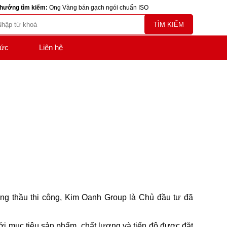
hướng tìm kiếm:
Ong Vàng bán gạch ngói chuẩn ISO
TÌM KIẾM
tức
Liên hệ
ng thầu thi công, Kim Oanh Group là Chủ đầu tư đã
ới mục tiêu sản phẩm, chất lượng và tiến độ được đặt