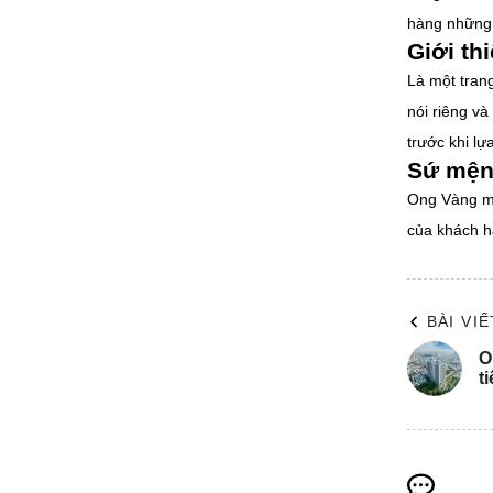
hàng những b
Giới th
Là một trang
nói riêng v
trước khi l
Sứ mện
Ong Vàng mo
của khách hà
BÀI VI
O
t