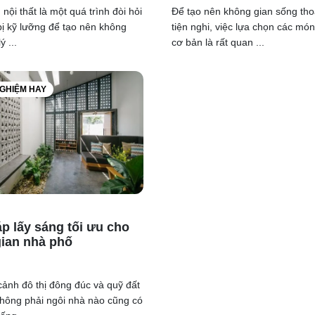
nội thất là một quá trình đòi hỏi
Để tạo nên không gian sống tho
ị kỹ lưỡng để tạo nên không
tiện nghi, việc lựa chọn các món
ý ...
cơ bản là rất quan ...
NGHIỆM HAY
t về Dự Án xin vui lòng liên hệ:
áp lấy sáng tối ưu cho
:
0977 872 361
ian nhà phố
0975 002 088
:
0963 291 788
cảnh đô thị đông đúc và quỹ đất
msoc@ongvang.vn
hông phải ngôi nhà nào cũng có