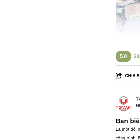
5.0
30
CHIA S
T
N
Ban biê
Là một đội n
công trình.