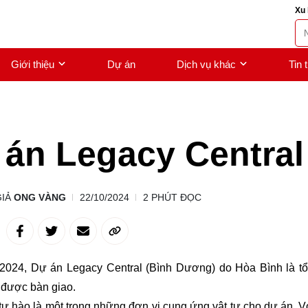
Xu 
Giới thiệu
Dự án
Dịch vụ khác
Tin 
án Legacy Central
GIẢ
ONG VÀNG
22/10/2024
2 PHÚT ĐỌC
2024, Dự án Legacy Central (Bình Dương) do Hòa Bình là tổ
 được bàn giao.
ự hào là một trong những đơn vị cung ứng vật tư cho dự án. V