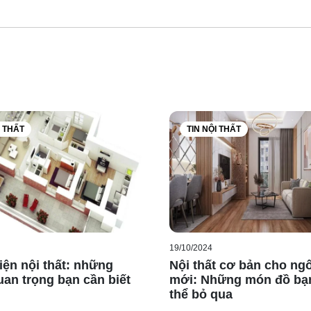
I THẤT
TIN NỘI THẤT
19/10/2024
iện nội thất: những
Nội thất cơ bản cho ng
an trọng bạn cần biết
mới: Những món đồ bạ
thể bỏ qua