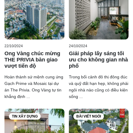
22/10/2024
24/10/2024
Ong Vàng chúc mừng
Giải pháp lấy sáng tối
THE PRIVIA bàn giao
ưu cho không gian nhà
vượt tiến độ
phố
Hoàn thành sứ mệnh cung ứng
Trong bối cảnh đô thị đông đúc
Gạch Prime và Mosaic tại dự
và quỹ đất hạn hẹp, không phải
án The Privia. Ong Vàng tự tin
ngôi nhà nào cũng có điều kiện
khẳng định ...
sống ...
TIN XÂY DỰNG
BÀI VIẾT NGÓI