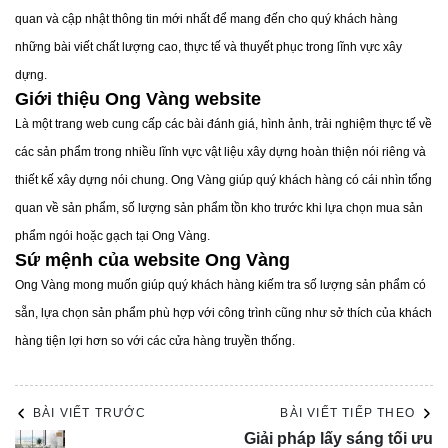
quan và cập nhật thông tin mới nhất để mang đến cho quý khách hàng
khi mua nhà. Hệ thống kỹ thuật trong nhà như thiết bị điện,
những bài viết chất lượng cao, thực tế và thuyết phục trong lĩnh vực xây
ánh sáng, và các tiện ích khác phải được lắp đặt hợp lý và
dựng.
hoạt động hiệu quả. Ngoài ra, bạn cũng nên xem xét
Giới thiệu Ong Vàng website
hướng cửa sổ và cửa chính để đảm bảo không gian sống
Là một trang web cung cấp các bài đánh giá, hình ảnh, trải nghiệm thực tế về
thoải mái và hợp phong thủy.
các sản phẩm trong nhiều lĩnh vực vật liệu xây dựng hoàn thiện nói riêng và
thiết kế xây dựng nói chung. Ong Vàng giúp quý khách hàng có cái nhìn tổng
quan về sản phẩm, số lượng sản phẩm tồn kho trước khi lựa chọn mua sản
phẩm ngói hoặc gạch tại Ong Vàng.
Sứ mệnh của website Ong Vàng
Ong Vàng mong muốn giúp quý khách hàng kiếm tra số lượng sản phẩm có
sẵn, lựa chọn sản phẩm phù hợp với công trình cũng như sở thích của khách
hàng tiện lợi hơn so với các cửa hàng truyền thống.
Hợp đồng mua bán căn hộ chung cư
Hợp đồng mua bán cần được làm rõ và công khai tất cả
BÀI VIẾT TRƯỚC
BÀI VIẾT TIẾP THEO
Giải pháp lấy sáng tối ưu
các điều khoản. Người mua có quyền yêu cầu bên bán