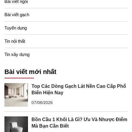
hợp đồng cần có phụ lục kèm theo để cam kết về chất
Bài viết ngói
lượng, thời gian hoàn thành và bàn giao nhà, cũng như
Bài viết gạch
đảm bảo không phát sinh thêm chi phí ngoài dự kiến.
Trên đây là những tiêu chí quan trọng mà người mua nhà
Tuyển dụng
chung cư cần lưu ý. Hy vọng thông tin này sẽ giúp bạn có
Tin nội thất
thêm kinh nghiệm để đưa ra quyết định sáng suốt khi mua
căn hộ.
Tin xây dựng
Bài viết mới nhất
Top Các Dòng Gạch Lát Nền Cao Cấp Phổ
Biến Hiện Nay
07/08/2026
Bồn Cầu 1 Khối Là Gì? Ưu Và Nhược Điểm
Mà Bạn Cần Biết