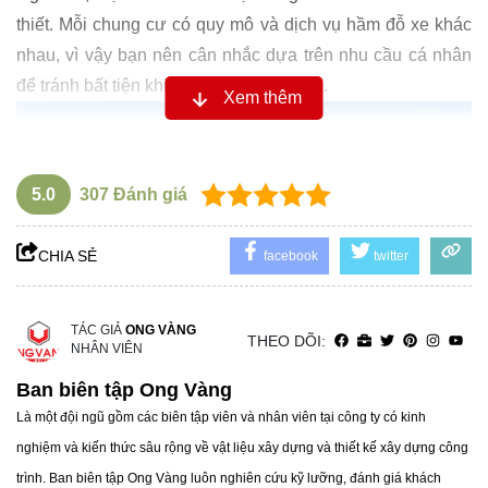
thiết. Mỗi chung cư có quy mô và dịch vụ hầm đỗ xe khác
nhau, vì vậy bạn nên cân nhắc dựa trên nhu cầu cá nhân
để tránh bất tiện khi di chuyển và gửi xe.
Xem thêm
5.0
307
Đánh giá
CHIA SẺ
facebook
twitter
TÁC GIẢ
ONG VÀNG
THEO DÕI:
NHÂN VIÊN
Ban biên tập Ong Vàng
Là một đội ngũ gồm các biên tập viên và nhân viên tại công ty có kinh
nghiệm và kiến thức sâu rộng về vật liệu xây dựng và thiết kế xây dựng công
Chất lượng căn hộ chung cư
trình. Ban biên tập Ong Vàng luôn nghiên cứu kỹ lưỡng, đánh giá khách
Chất lượng căn hộ là một trong những yếu tố quyết định