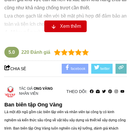
cũng như khả năng chống trượt cần thiết.
Lựa chọn gạch lát nền với bề mặt phù hợp để đảm bảo an
toàn và tiện ích cho mọi không gian.
Xem thêm
4. Màu sắc và họa tiết:
Lựa chọn màu sắc và họa tiết, từ những gam màu trầm
lắng đến những họa tiết độc đáo, phù hợp với phong cách
5.0
220
Đánh giá
và ý định thiết kế của bạn. Ngoài ra, gạch lát nền Prime có
các sản phẩm hoa văn và mẫu trang trí đa dạng để tạo
CHIA SẺ
facebook
twitter
điểm nhấn cho không gian.
5. Kích thước:
Gạch lát nền Prime có nhiều kích thước khác nhau như
TÁC GIẢ
ONG VÀNG
THEO DÕI:
NHÂN VIÊN
30x30cm, 60x60cm, 80x80cm, 100x100cm hoặc thậm chí
là các kích thước tùy chỉnh theo yêu cầu của khách hàng.
Ban biên tập Ong Vàng
Xác định kích thước gạch lát nền phù hợp với không gian
Là một đội ngũ gồm các biên tập viên và nhân viên tại công ty có kinh
và ý định thiết kế: từ gạch lớn làm tăng cảm giác rộng rãi
nghiệm và kiến thức sâu rộng về vật liệu xây dựng và thiết kế xây dựng công
đến gạch nhỏ tạo điểm nhấn chi tiết.
trình. Ban biên tập Ong Vàng luôn nghiên cứu kỹ lưỡng, đánh giá khách