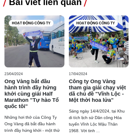
Bài viết liên quan
lát nền Prime tại Ong Vàng
Gạch lát nền Prime 60x60 39071
Gạch lát nền Prime 80x80 27583
HOẠT ĐỘNG CÔNG TY
HOẠT ĐỘNG CÔNG TY
23/04/2024
17/04/2024
Ong Vàng bắt đầu
Công ty Ong Vàng
hành trình đầy hứng
tham gia giải chạy việt
khởi cùng giải Half
dã chủ đề "Vĩnh Lộc -
Marathon "Tự hào Tổ
Một thời hoa lửa"
quốc tôi"
Sáng ngày 14/4/2024, tại Khu
Những hơi thở của Công Ty
di tích lịch sử Dân công Hỏa
Ong Vàng đã bắt đầu hành
tuyến Vĩnh Lộc Mậu Thân
trình đầy hứng khởi - một thử
1968. Với tinh ...