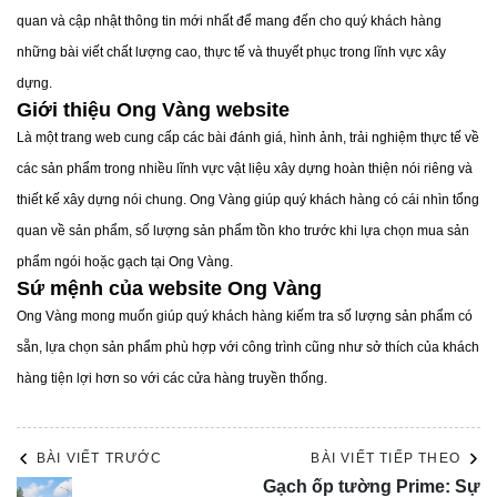
6. Ngân sách và lựa chọn gạch lát nền:
quan và cập nhật thông tin mới nhất để mang đến cho quý khách hàng
Đánh giá ngân sách của bạn và xác định mức độ chi tiêu
những bài viết chất lượng cao, thực tế và thuyết phục trong lĩnh vực xây
cho việc lát nền. Tìm kiếm các các mẫu gạch phù hợp với
dựng.
Giới thiệu Ong Vàng website
ngân sách của bạn, từ các sản phẩm kinh tế đến các sản
Là một trang web cung cấp các bài đánh giá, hình ảnh, trải nghiệm thực tế về
phẩm cao cấp hơn.
các sản phẩm trong nhiều lĩnh vực vật liệu xây dựng hoàn thiện nói riêng và
7. Mua gạch lát nền Prime giá tốt chất lượng
ở đâu?
thiết kế xây dựng nói chung. Ong Vàng giúp quý khách hàng có cái nhìn tổng
Ong Vàng với hơn 14 năm kinh doanh ngành vật liệu xây
quan về sản phẩm, số lượng sản phẩm tồn kho trước khi lựa chọn mua sản
dựng hoàn thiện. Chúng tôi là nhà phân phối và cung cấp
phẩm ngói hoặc gạch tại Ong Vàng.
Sứ mệnh của website Ong Vàng
hàng đầu về
gạch lát nền Prime
. Cam kết mang đến cho
Ong Vàng mong muốn giúp quý khách hàng kiếm tra số lượng sản phẩm có
khách hàng sản phẩm chất lượng, chính hãng và đặc biệt
sẵn, lựa chọn sản phẩm phù hợp với công trình cũng như sở thích của khách
là với mức giá cạnh tranh trên thị trường. Quý khách có thể
hàng tiện lợi hơn so với các cửa hàng truyền thống.
liên hệ qua hotline: 0971 753 086 để biết thêm thông tin chi
tiết, tư vấn và mua sản phẩm chính hãng, chất lượng, cùng
tiết kiệm chi phí.
BÀI VIẾT TRƯỚC
BÀI VIẾT TIẾP THEO
Một số hình ảnh phối cảnh gạch lát nền Prime:
Gạch ốp tường Prime: Sự