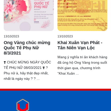
13/10/2023
13/10/2023
Ong Vàng chúc mừng
Khai Xuân Vạn Phát -
Quốc Tế Phụ Nữ
Tân Niên Vạn Lộc
8/3/2021
Mang ý nghĩa tri ân khách hàng
❣️ CHÚC MỪNG NGÀY QUỐC
đã ủng hộ Ong Vàng trong suốt
TẾ PHỤ NỮ 08/03/2021 ❣️ ?
thời gian qua, chương trình
Phụ nữ à, hãy thật đẹp nhất,
“Khai Xuân ...
nhất là ngày này ? ? ...