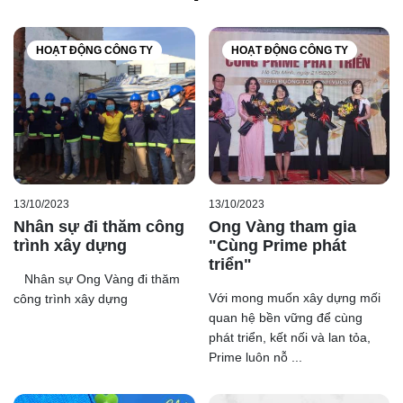
Không chỉ yên tâm với giá thành cạnh tranh cao, chiết
khấu hấp dẫn. Các chương trình khuyến mãi tri ân khách
HOẠT ĐỘNG CÔNG TY
HOẠT ĐỘNG CÔNG TY
hàng thường xuyên được Ong Vàng đưa ra và triển khai.
Các sản phẩm tại Ong Vàng luôn đảm bảo là hàng chính
hãng. Sản phẩm được nhập trực tiếp từ kho nhà sản xuất,
đáp ứng các tiêu chuẩn quốc tế hiện nay. Toàn bộ sản
phẩm được bảo hành chính bởi nhà sản xuất ( nếu có ).
Cùng Ong Vàng lên kế hoạch nhập hàng gạch lát nền
13/10/2023
13/10/2023
Prime 60x60 ngay để không bỏ lỡ khuyến mãi. Gọi hotline
Nhân sự đi thăm công
Ong Vàng tham gia
của Ong Vàng hoặc sale khu vực để cập nhập chương
trình xây dựng
"Cùng Prime phát
trình khuyến mãi ngay nhé !
triển"
Nhân sự Ong Vàng đi thăm
Với mong muốn xây dựng mối
công trình xây dựng
quan hệ bền vững để cùng
phát triển, kết nối và lan tỏa,
Prime luôn nỗ ...