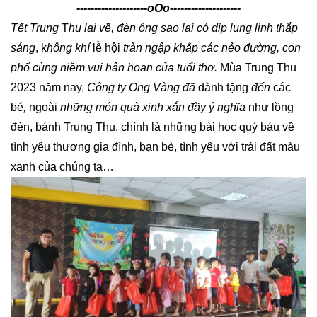
--------------------oOo--------------------
Tết Trung
T
hu lại về, đèn ông sao lại có dịp lung linh thắp
sáng
, k
hông khí
lễ hội
tràn ngập khắp các nẻo đường, con
phố cùng niềm vui hân hoan của tuổi thơ.
Mùa Trung Thu
2023 năm nay,
Công ty Ong Vàng đã
dành tặng
đến
các
bé
,
ngoài
những món quà xinh xắn đầy ý nghĩa
như lồng
đèn, bánh Trung Thu, chính là những bài học quý báu về
tình yêu thương gia đình, bạn bè, tình yêu với trái đất màu
xanh của chúng ta…