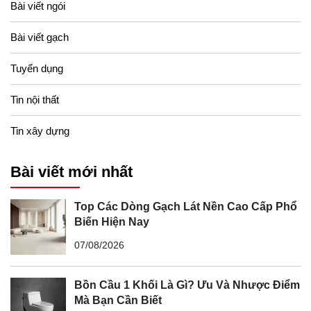
Bài viết ngói
Bài viết gạch
Tuyển dụng
Tin nội thất
Tin xây dựng
Các em đã được chị Hằng và chú Cuội hướng dẫn và tập
cho cách thức để tham gia và dùng bữa trong một bữa tiệc
Bài viết mới nhất
Buffet là như thế nào cho đúng, xếp hàng tự chọn thức ăn,
chọn món vừa đủ dùng,… và các bé đã rất vui khi tự mình
Top Các Dòng Gạch Lát Nền Cao Cấp Phổ
có thể tự làm được mọi khâu trong bữa tiệc buffet ấy.
Biến Hiện Nay
07/08/2026
Bồn Cầu 1 Khối Là Gì? Ưu Và Nhược Điểm
Mà Bạn Cần Biết