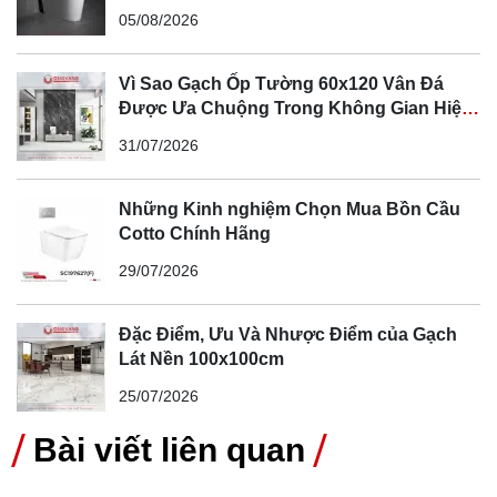
05/08/2026
Vì Sao Gạch Ốp Tường 60x120 Vân Đá
Được Ưa Chuộng Trong Không Gian Hiện
Đại
31/07/2026
Các bé được hiểu thêm về Tết Trung Thu ngày xưa mà
Ông bà, cha mẹ đã từng được tham gia là như thế nào,
Những Kinh nghiệm Chọn Mua Bồn Cầu
Cotto Chính Hãng
thông qua các video về Tết Trung Thu ngày xưa, về cách
các trẻ em xưa đã tự làm lồng đèn giấy từ vỏ thân cây tre
29/07/2026
và giấy màu…
Đặc Điểm, Ưu Và Nhược Điểm của Gạch
Lát Nền 100x100cm
25/07/2026
Bài viết liên quan