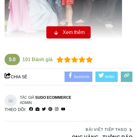
Xem thêm
5.0
101
Đánh giá
CHIA SẺ
facebook
twitter
TÁC GIẢ
SUDO ECOMMERCE
ADMIN
THEO DÕI:
BÀI VIẾT TIẾP THEO