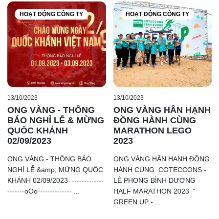
HOẠT ĐỘNG CÔNG TY
HOẠT ĐỘNG CÔNG TY
Những video về tác hại của rác thải chưa được phân loại
đã bị thải bừa bãi ra ngoài môi trường sống, đã trực tiếp
ảnh hưởng đến các loài sinh vật sống xung quanh và ảnh
hưởng đến cả con người . Và để bảo vệ hành tinh xanh
này, các bé hoàn toàn có thể giúp sức bằng cách học tập
cách phân biệt, phân loại rác thải và để vào đúng nơi quy
13/10/2023
13/10/2023
ONG VÀNG - THÔNG
ONG VÀNG HÂN HẠNH
định.
BÁO NGHỈ LỄ & MỪNG
ĐỒNG HÀNH CÙNG
QUỐC KHÁNH
MARATHON LEGO
02/09/2023
2023
ONG VÀNG - THÔNG BÁO
ONG VÀNG HÂN HẠNH ĐỒNG
NGHỈ LỄ &amp; MỪNG QUỐC
HÀNH CÙNG COTECCONS -
KHÁNH 02/09/2023 -------------
LÊ PHONG BÌNH DƯƠNG
-------oOo-------------- ...
HALF MARATHON 2023 “
GREEN UP - ...