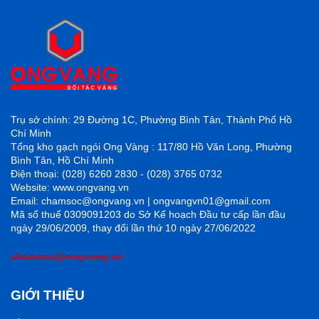
Trụ sở chính: 29 Đường 1C, Phường Bình Tân, Thành Phố Hồ
Chí Minh
Tổng kho gạch ngói Ong Vàng : 117/80 Hồ Văn Long, Phường
Bình Tân, Hồ Chí Minh
Điện thoại: (028) 6260 2830 - (028) 3765 0732
Ong Vàng xin
chúc các b
é
cùng
G
ia đình mình
, các anh chị
Website: www.ongvang.vn
em nhân viên công ty, các quý khách hàng, quý đối tác, sẽ
Email: chamsoc@ongvang.vn | ongvangvn01@gmail.com
Mã số thuế 0309091203 do Sở Kế hoạch Đầu tư cấp lần đầu
có một
mùa trăng tròn ấm áp và tràn ngập yêu thương
bên
ngày 29/06/2009, thay đổi lần thứ 10 ngày 27/06/2022
nhau
.
chamsoc@ongvang.vn
GIỚI THIỆU