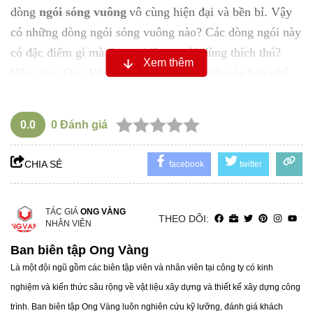
dòng
ngói sóng vuông
vô cùng hiện đại và bền bỉ. Vậy
có những dòng ngói sóng vuông nào? Các dòng ngói này
có đặc điểm gì mà được nhiều người dùng thích thú?
Xem thêm
Hãy cùng Ong Vàng tìm hiểu qua bài viết này bạn nhé.
1. Ngói sóng vuông là gì?
Trước khi tìm hiểu về công năng cũng như chi tiết sản
0.0
0
Đánh giá
phẩm, trước hết chúng ta cần hiểu về khái niệm và sơ
lược về sản phẩm này. Ngói lợp mái sóng vuông là sản
CHIA SẺ
facebook
twitter
phẩm ngói rất khác biệt so với các loại ngói phổ biến
trên thị trường, thay vì thiết kế ngói với sóng tròn thông
thường hay lượn sóng, ngói sóng vuông lại khác biệt
TÁC GIẢ
ONG VÀNG
THEO DÕI:
NHÂN VIÊN
hoàn toàn khi có thiết kế sóng là hình vuông, đường nét
Ban biên tập Ong Vàng
hiện đại, tinh tế.
Là một đội ngũ gồm các biên tập viên và nhân viên tại công ty có kinh
2. Chất liệu của ngói sóng vuông Secoin
nghiệm và kiến thức sâu rộng về vật liệu xây dựng và thiết kế xây dựng công
Chất liệu làm ra các mẫu ngói sóng vuông rất đa dạng,
trình. Ban biên tập Ong Vàng luôn nghiên cứu kỹ lưỡng, đánh giá khách