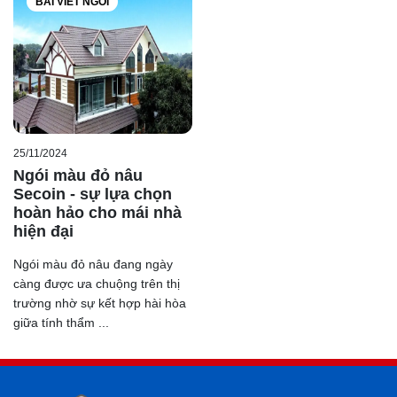
BÀI VIẾT NGÓI
dòng chứ Secoin in thẳng lên ngói.
Với sóng vuông không chỉ tạo nên sự chắc chắn mà còn
góp phần làm tăng tính nghệ thuật cho mái nhà. Hơn thế,
với những người iu thích sự truyền thống thì tone màu
này là sự lựa chọn quá hoàn hảo.
25/11/2024
Ngói màu đỏ nâu
Secoin - sự lựa chọn
hoàn hảo cho mái nhà
hiện đại
Ngói màu đỏ nâu đang ngày
càng được ưa chuộng trên thị
trường nhờ sự kết hợp hài hòa
giữa tính thẩm ...