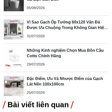
05/08/2026
Vì Sao Gạch Ốp Tường 60x120 Vân Đá
3.2 Ngói sóng vuông Secoin SE33
Được Ưa Chuộng Trong Không Gian Hiện
Đại
Tiếp đến là mẫu ngói sóng vuông với mã SE33 một mã
31/07/2026
ngói với sự thu hút khách chả kém cạnh gì SE46 là bao
nhiêu. Mang cho mình vẻ bề ngoài với màu đen huyền bí
Những Kinh nghiệm Chọn Mua Bồn Cầu
cùng với các đường rảnh nhỏ tạo nên điểm nhấn và được
Cotto Chính Hãng
đúc từ xi măng tạo nên mẫu ngói cứng chắc và bền bỉ,
29/07/2026
ngói lợp sóng vuông SE33 luôn trong tình trạng cháy
hàng tại Ong Vàng.
Đặc Điểm, Ưu Và Nhược Điểm của Gạch
Lát Nền 100x100cm
25/07/2026
Bài viết liên quan