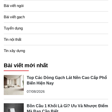
tính đến thời điểm hiện nay. Với tone màu chủ đạo là
Bài viết ngói
màu xanh mực cùng với chất liệu xi măng cứng chắc
Bài viết gạch
ngói Secoin SE46
đã lấy được lòng khách hàng một
cách triệt để.
Tuyển dụng
Tin nội thất
Tin xây dựng
Bài viết mới nhất
Top Các Dòng Gạch Lát Nền Cao Cấp Phổ
Biến Hiện Nay
07/08/2026
Bồn Cầu 1 Khối Là Gì? Ưu Và Nhược Điểm
Mà Bạn Cần Biết