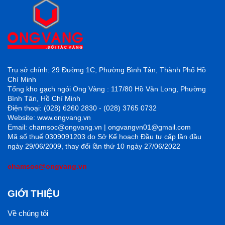
3.4 Ngói sóng vuông Secoin SE11
Trụ sở chính: 29 Đường 1C, Phường Bình Tân, Thành Phố Hồ
Chí Minh
Vẫn cùng là 1 dòng sản phẩm tương tự như 3 mẫu trên
Tổng kho gạch ngói Ong Vàng : 117/80 Hồ Văn Long, Phường
chất lượng mà hình dáng đều như nhau chỉ khác mỗi
Bình Tân, Hồ Chí Minh
Điện thoại: (028) 6260 2830 - (028) 3765 0732
màu sắc. Mã SE11 mang cho mình tone màu chính là
Website: www.ongvang.vn
màu xanh dương tạo nên sự nổi trội và sự thoáng mát
Email: chamsoc@ongvang.vn | ongvangvn01@gmail.com
Mã số thuế 0309091203 do Sở Kế hoạch Đầu tư cấp lần đầu
cho mái nhà. Ngoài ra, mẫu ngói này còn chống hắt dột
ngày 29/06/2009, thay đổi lần thứ 10 ngày 27/06/2022
rất tốt phù hợp với những khu vực có lượng mưa lớn
chamsoc@ongvang.vn
quanh năm.
GIỚI THIỆU
Về chúng tôi