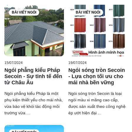
BÀI VIẾT NGÓI
BÀI VIẾT NGÓI
15/07/2024
19/07/2024
Ngói phẳng kiểu Pháp
Ngói sóng tròn Secoin
Secoin - Sự tinh tế đến
- Lựa chọn tối ưu cho
từ Châu Âu
mái nhà bền vững
3.3 Ngói sóng vuông Secoin SE21
Ngói phẳng kiểu Pháp là một
Ngói sóng tròn Secoin là loại
phụ kiện thiết yếu cho mái nhà,
ngói màu xi măng cao cấp,
Ngói sóng vuông Secoin SE21 là mẫu ngói có màu ngói
vừa bảo vệ khỏi tác động môi
được sản xuất theo công nghệ
có màu sắc rất quen thuộc đó là màu đỏ cam đất nung.
trường vừa ...
ép ướt hiện đại ...
Tương tự như 2 mẫu trên, mẫu SE21 cũng được đúc
nguyên khối từ xi măng cùng điểm nhất là các rảnh và