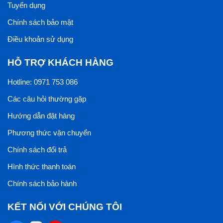
Tuyển dụng
Chính sách bảo mật
Điều khoản sử dụng
HỖ TRỢ KHÁCH HÀNG
Hotline: 0971 753 086
Các câu hỏi thường gặp
Hướng dẫn đặt hàng
Phương thức vận chuyển
Chính sách đổi trả
Hình thức thanh toán
3.5 Ngói sóng vuông Secoin SE05
Mã SE05
là dòng ngói cao cấp với màu sắc rất đặc biệt
Chính sách bảo hành
đó là màu xanh lá. Là sản phẩm cùng dòng với 4 mẫu
KẾT NỐI VỚI CHÚNG TÔI
trên nhưng mẫu này sẽ thích hợp với những người có gu