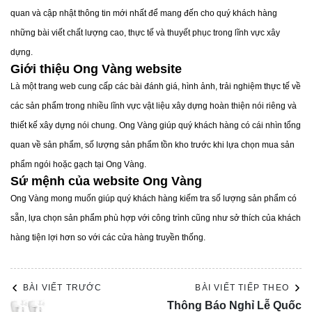
từ đất nung cho đến xi măng tùy vào mẫu mã và độ hoàn
quan và cập nhật thông tin mới nhất để mang đến cho quý khách hàng
thiện sản phẩm mà người ta có thể lựa chọn các nguyên
những bài viết chất lượng cao, thực tế và thuyết phục trong lĩnh vực xây
vật liệu khác nhau.
dựng.
Giới thiệu Ong Vàng website
Là một trang web cung cấp các bài đánh giá, hình ảnh, trải nghiệm thực tế về
các sản phẩm trong nhiều lĩnh vực vật liệu xây dựng hoàn thiện nói riêng và
thiết kế xây dựng nói chung. Ong Vàng giúp quý khách hàng có cái nhìn tổng
quan về sản phẩm, số lượng sản phẩm tồn kho trước khi lựa chọn mua sản
phẩm ngói hoặc gạch tại Ong Vàng.
Sứ mệnh của website Ong Vàng
Ong Vàng mong muốn giúp quý khách hàng kiếm tra số lượng sản phẩm có
sẵn, lựa chọn sản phẩm phù hợp với công trình cũng như sở thích của khách
hàng tiện lợi hơn so với các cửa hàng truyền thống.
BÀI VIẾT TRƯỚC
BÀI VIẾT TIẾP THEO
Thông Báo Nghỉ Lễ Quốc