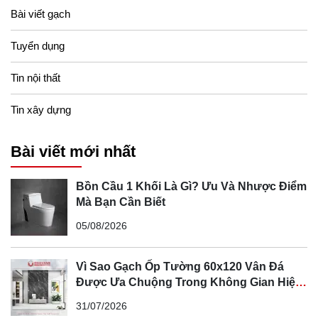
cách đập vỡ viên ngói cũ, tháo vít, và đặt ngói mới vào vị trí
Bài viết gạch
cần thay thế, cố định ngói bằng dây hoặc keo.
Tuyển dụng
Tin nội thất
Tin xây dựng
Bài viết mới nhất
Bồn Cầu 1 Khối Là Gì? Ưu Và Nhược Điểm
Mà Bạn Cần Biết
05/08/2026
Vì Sao Gạch Ốp Tường 60x120 Vân Đá
Được Ưa Chuộng Trong Không Gian Hiện
Đại
31/07/2026