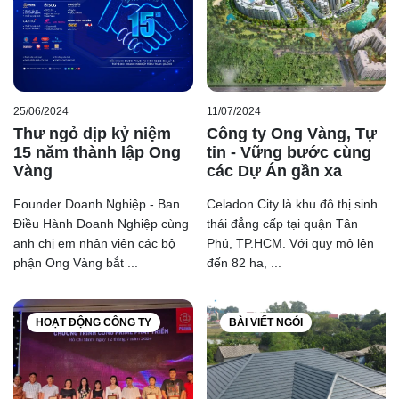
25/06/2024
11/07/2024
Thư ngỏ dịp kỷ niệm
Công ty Ong Vàng, Tự
15 năm thành lập Ong
tin - Vững bước cùng
Vàng
các Dự Án gần xa
Founder Doanh Nghiệp - Ban
Celadon City là khu đô thị sinh
Điều Hành Doanh Nghiệp cùng
thái đẳng cấp tại quận Tân
anh chị em nhân viên các bộ
Phú, TP.HCM. Với quy mô lên
phận Ong Vàng bắt ...
đến 82 ha, ...
HOẠT ĐỘNG CÔNG TY
BÀI VIẾT NGÓI