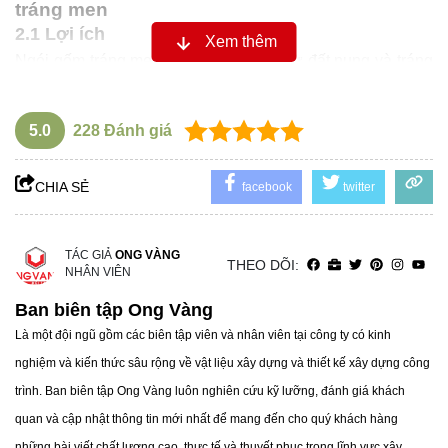
tráng men
2.1 Lợi ích
Xem thêm
Ngói gốm tráng men Prime được làm từ đất nung và tráng
lớp, mang lại viên ngói có độ bền cao và thẩm mỹ. Việc
bảo trì mái ngói gốm tráng men dễ dàng hơn so với các
5.0
228
Đánh giá
loại ngói khác như ngói truyền thống hay ngói bê tông.
Tăng tuổi thọ bề mặt: Lớp men của ngói Prime giúp tăng
CHIA SẺ
facebook
twitter
tuổi thọ bề mặt sản phẩm, giữ màu sắc bền đẹp theo thời
gian.
Bảo vệ trước tác động môi trường: Lớp men bảo vệ mái
TÁC GIẢ
ONG VÀNG
THEO DÕI:
NHÂN VIÊN
ngói khỏi tác động của tự nhiên, ngăn chặn sự phát triển
Ban biên tập Ong Vàng
của rêu mốc và tình trạng oxy hóa.
Là một đội ngũ gồm các biên tập viên và nhân viên tại công ty có kinh
Cơ chế tự làm sạch: Mái ngói gốm tráng men có khả năng
nghiệm và kiến thức sâu rộng về vật liệu xây dựng và thiết kế xây dựng công
tự làm sạch nhờ lớp men phủ, giúp dễ dàng loại bỏ bụi
trình. Ban biên tập Ong Vàng luôn nghiên cứu kỹ lưỡng, đánh giá khách
bẩn.
quan và cập nhật thông tin mới nhất để mang đến cho quý khách hàng
những bài viết chất lượng cao, thực tế và thuyết phục trong lĩnh vực xây