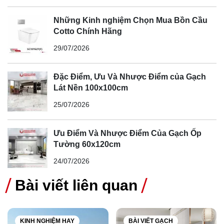
Những Kinh nghiệm Chọn Mua Bồn Cầu
Bảo trì ngói tráng men không tốn quá nhiều thời gian và chi
Cotto Chính Hãng
phí, nhưng lại mang đến hiệu quả lâu dài, giúp mái nhà
29/07/2026
luôn bền đẹp và chắc chắn trước mọi điều kiện thời tiết.
Mong rằng bài viết này của Ong Vàng sẽ cung cấp thêm
Đặc Điểm, Ưu Và Nhược Điểm của Gạch
thông tin cần thiết cho quý khách hàng khi vệ sinh bề mặt
Lát Nền 100x100cm
mái ngói. Hiện tại Ong Vàng đang phân phối các dòng sản
25/07/2026
phẩm ngói Prime bao gồm ngói Wave S, ngói Hera, ngói
Hera Luxury, ngói Planio và các dòng ngói Secoin bao
Ưu Điểm Và Nhược Điểm Của Gạch Ốp
gồm ngói sóng tròn, ngói sóng vuông, ngói phẳng, ngói giả
Tường 60x120cm
đá. Nếu quý khách hàng cần thêm thông tin, xin liên hệ
24/07/2026
ngay Hotline Ong Vàng 0971 753 086 để được giải đáp
một cách nhanh nhất
Bài viết liên quan
KINH NGHIỆM HAY
BÀI VIẾT GẠCH