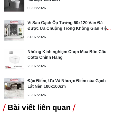
Kết luận
05/08/2026
Xử lý nền đất yếu là bước quan trọng để đảm bảo độ bền
vững và an toàn cho ngôi nhà của bạn. Việc lựa chọn
Vì Sao Gạch Ốp Tường 60x120 Vân Đá
phương pháp phù hợp sẽ phụ thuộc vào tính chất của nền
Được Ưa Chuộng Trong Không Gian Hiện
đất và yêu cầu của công trình. Để đạt hiệu quả tối ưu, bạn
Đại
31/07/2026
nên tham khảo ý kiến của các chuyên gia và đơn vị thi
công uy tín.
Những Kinh nghiệm Chọn Mua Bồn Cầu
Bằng cách xử lý nền đất yếu đúng cách ngay từ đầu, bạn
Cotto Chính Hãng
sẽ yên tâm sở hữu một công trình vững chắc, đẹp mắt và
29/07/2026
bền bỉ theo thời gian.
Đặc Điểm, Ưu Và Nhược Điểm của Gạch
Lát Nền 100x100cm
25/07/2026
Bài viết liên quan