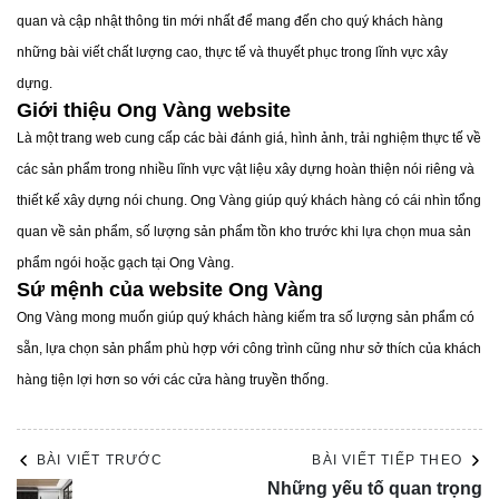
quan và cập nhật thông tin mới nhất để mang đến cho quý khách hàng
Ưu điểm: Chi phí thấp, dễ thực hiện.
những bài viết chất lượng cao, thực tế và thuyết phục trong lĩnh vực xây
Phù hợp với: Nền đất có độ sâu yếu nhỏ (dưới 3m).
dựng.
3.2. Phương pháp thay thế đất yếu
Giới thiệu Ong Vàng website
Đây là biện pháp loại bỏ lớp đất yếu và thay thế bằng các
Là một trang web cung cấp các bài đánh giá, hình ảnh, trải nghiệm thực tế về
loại vật liệu có độ bền cao như cát, đá dăm hoặc bê tông.
các sản phẩm trong nhiều lĩnh vực vật liệu xây dựng hoàn thiện nói riêng và
Ưu điểm: Hiệu quả lâu dài, tăng độ bền cho công trình.
thiết kế xây dựng nói chung. Ong Vàng giúp quý khách hàng có cái nhìn tổng
Nhược điểm: Tốn kém chi phí và thời gian.
quan về sản phẩm, số lượng sản phẩm tồn kho trước khi lựa chọn mua sản
Phù hợp với: Nền đất yếu mỏng và độ sâu nhỏ.
phẩm ngói hoặc gạch tại Ong Vàng.
3.3. Phương pháp sử dụng cọc bê tông cốt thép
Sứ mệnh của website Ong Vàng
Phương pháp này sử dụng các cọc bê tông cốt thép đóng
Ong Vàng mong muốn giúp quý khách hàng kiếm tra số lượng sản phẩm có
sâu xuống nền đất để truyền tải trọng công trình xuống các
sẵn, lựa chọn sản phẩm phù hợp với công trình cũng như sở thích của khách
lớp đất cứng hơn bên dưới.
hàng tiện lợi hơn so với các cửa hàng truyền thống.
Ưu điểm: Khả năng chịu lực cao, phù hợp với công trình
lớn.
Nhược điểm: Chi phí cao, cần thiết bị thi công chuyên
BÀI VIẾT TRƯỚC
BÀI VIẾT TIẾP THEO
Những yếu tố quan trọng
dụng.