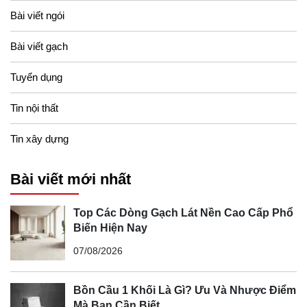
4. Lưu ý khi xử lý nền đất yếu
Bài viết ngói
Khảo sát địa chất kỹ lưỡng: Xác định chính xác tính chất
Bài viết gạch
nền đất để lựa chọn phương pháp xử lý phù hợp.
Tính toán tải trọng công trình: Đảm bảo nền đất sau xử lý
Tuyển dụng
có thể chịu được tải trọng của công trình.
Tin nội thất
Lựa chọn nhà thầu uy tín: Thi công xử lý nền đất yếu đòi
hỏi kỹ thuật cao và sự chính xác tuyệt đối.
Tin xây dựng
Bài viết mới nhất
Top Các Dòng Gạch Lát Nền Cao Cấp Phổ
Biến Hiện Nay
07/08/2026
Bồn Cầu 1 Khối Là Gì? Ưu Và Nhược Điểm
Mà Bạn Cần Biết