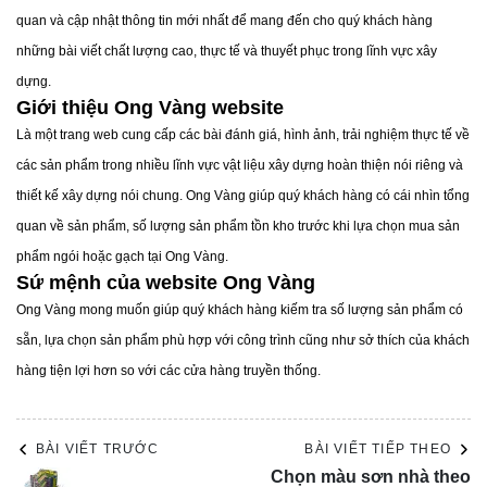
quan và cập nhật thông tin mới nhất để mang đến cho quý khách hàng
Camera giám sát từ xa: Kết nối với smartphone, giúp giám
những bài viết chất lượng cao, thực tế và thuyết phục trong lĩnh vực xây
sát mọi lúc mọi nơi.
dựng.
Khóa cửa vân tay, mã số: Tăng tính bảo mật, tiện lợi khi ra
Giới thiệu Ong Vàng website
vào nhà.
Là một trang web cung cấp các bài đánh giá, hình ảnh, trải nghiệm thực tế về
Cảm biến chống trộm, báo khói: Cảnh báo kịp thời khi có
các sản phẩm trong nhiều lĩnh vực vật liệu xây dựng hoàn thiện nói riêng và
nguy cơ mất an toàn.
thiết kế xây dựng nói chung. Ong Vàng giúp quý khách hàng có cái nhìn tổng
2.4. Rèm Cửa Và Cửa Sổ Thông Minh
quan về sản phẩm, số lượng sản phẩm tồn kho trước khi lựa chọn mua sản
Rèm tự động: Điều khiển qua smartphone hoặc hẹn giờ
phẩm ngói hoặc gạch tại Ong Vàng.
đóng/mở.
Sứ mệnh của website Ong Vàng
Cửa sổ cảm biến: Tự động đóng khi trời mưa hoặc mở khi
Ong Vàng mong muốn giúp quý khách hàng kiếm tra số lượng sản phẩm có
nhiệt độ trong nhà cao.
sẵn, lựa chọn sản phẩm phù hợp với công trình cũng như sở thích của khách
2.5. Hệ Thống Giải Trí Thông Minh
hàng tiện lợi hơn so với các cửa hàng truyền thống.
Loa thông minh: Điều khiển âm nhạc bằng giọng nói, kết
nối với các dịch vụ trực tuyến.
TV thông minh: Tích hợp các nền tảng giải trí và điều khiển
BÀI VIẾT TRƯỚC
BÀI VIẾT TIẾP THEO
Chọn màu sơn nhà theo
từ xa dễ dàng.