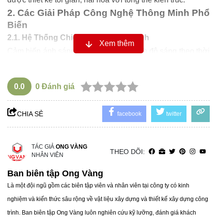
2. Các Giải Pháp Công Nghệ Thông Minh Phổ
Biến
2.1. Hệ Thống Chiếu Sáng Thông Minh
Xem thêm
Cảm biến ánh sáng: Tự động điều chỉnh độ sáng theo thời
gian trong ngày.
Điều khiển từ xa: Quản lý hệ thống đèn qua smartphone
0.0
0
Đánh giá
hoặc giọng nói.
Hẹn giờ bật/tắt: Tiết kiệm điện năng và tăng tính tiện lợi.
CHIA SẺ
facebook
twitter
2.2. Thiết Bị Gia Dụng Thông Minh
Máy lạnh cảm biến: Tự động điều chỉnh nhiệt độ phù hợp
với môi trường.
TÁC GIẢ
ONG VÀNG
THEO DÕI:
NHÂN VIÊN
Máy giặt, máy hút bụi thông minh: Có thể điều khiển từ xa
Ban biên tập Ong Vàng
và lập trình theo lịch trình.
Là một đội ngũ gồm các biên tập viên và nhân viên tại công ty có kinh
Tủ lạnh thông minh: Quản lý thực phẩm và gợi ý thực đơn
nghiệm và kiến thức sâu rộng về vật liệu xây dựng và thiết kế xây dựng công
phù hợp.
trình. Ban biên tập Ong Vàng luôn nghiên cứu kỹ lưỡng, đánh giá khách
2.3. Hệ Thống An Ninh Thông Minh