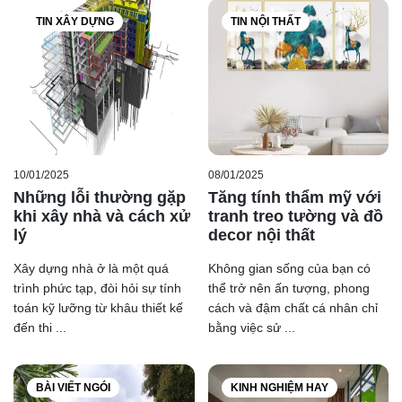
TIN XÂY DỰNG
TIN NỘI THẤT
10/01/2025
08/01/2025
Những lỗi thường gặp
Tăng tính thẩm mỹ với
khi xây nhà và cách xử
tranh treo tường và đồ
lý
decor nội thất
Xây dựng nhà ở là một quá
Không gian sống của bạn có
trình phức tạp, đòi hỏi sự tính
thể trở nên ấn tượng, phong
toán kỹ lưỡng từ khâu thiết kế
cách và đậm chất cá nhân chỉ
đến thi ...
bằng việc sử ...
BÀI VIẾT NGÓI
KINH NGHIỆM HAY