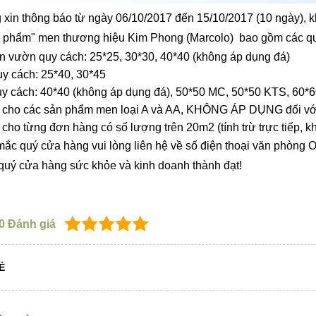
in thông báo từ ngày 06/10/2017 đến 15/10/2017 (10 ngày), 
 phẩm" men thương hiệu Kim Phong (Marcolo) bao gồm các qu
ân vườn quy cách: 25*25, 30*30, 40*40 (không áp dụng đá)
y cách: 25*40, 30*45
uy cách: 40*40 (không áp dụng đá), 50*50 MC, 50*50 KTS, 60*
 cho các sản phẩm men loại A và AA, KHÔNG ÁP DỤNG đối với 
cho từng đơn hàng có số lượng trên 20m2 (tính trừ trực tiếp, k
ắc quý cửa hàng vui lòng liên hệ về số điện thoại văn phòng 
quý cửa hàng sức khỏe và kinh doanh thành đạt!
0
Đánh giá
Ẻ