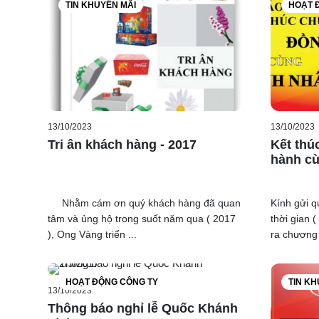
TIN KHUYẾN MÃI
HOẠT 
13/10/2023
13/10/2023
Tri ân khách hàng - 2017
Kết thú
hành cù
Nhằm cám ơn quý khách hàng đã quan
Kính gửi q
tâm và ủng hộ trong suốt năm qua ( 2017
thời gian 
), Ong Vàng triển ...
ra chương t
HOẠT ĐỘNG CÔNG TY
TIN KH
13/10/2023
Thông báo nghỉ lễ Quốc Khánh