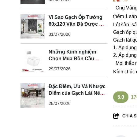
Ong Vàng x
thêm 1 sản
Vì Sao Gạch Ốp Tường
60x120 Vân Đá Được Ưa
Lót sàn, s
Chuộng Trong Không
Gạch ốp qu
31/07/2026
Gian Hiện Đại
Gạch lát q
Áp dụng
Những Kinh nghiệm
Áp dụng 
Chọn Mua Bồn Cầu
Mọi thắc m
Cotto Chính Hãng
29/07/2026
Kính chúc 
Đặc Điểm, Ưu Và Nhược
Điểm của Gạch Lát Nền
5.0
17
100x100cm
25/07/2026
CHIA S