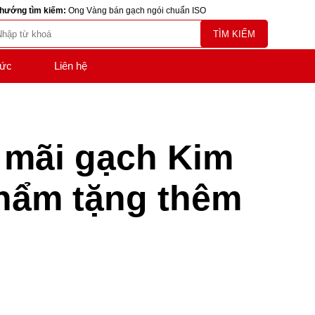
hướng tìm kiếm:
Ong Vàng bán gạch ngói chuẩn ISO
TÌM KIẾM
tức
Liên hệ
 mãi gạch Kim
hẩm tặng thêm