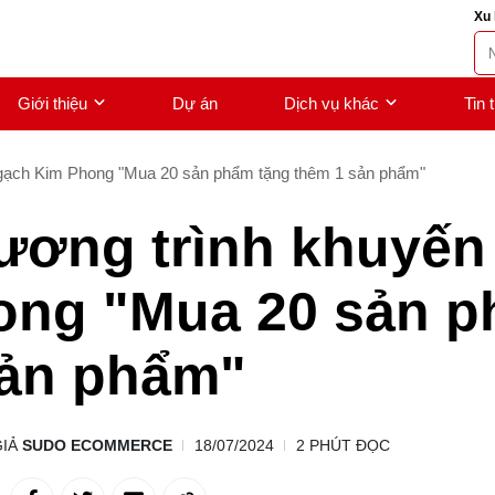
Xu 
Giới thiệu
Dự án
Dịch vụ khác
Tin 
gạch Kim Phong "Mua 20 sản phẩm tặng thêm 1 sản phẩm"
ương trình khuyến
ong "Mua 20 sản p
sản phẩm"
GIẢ
SUDO ECOMMERCE
18/07/2024
2 PHÚT ĐỌC