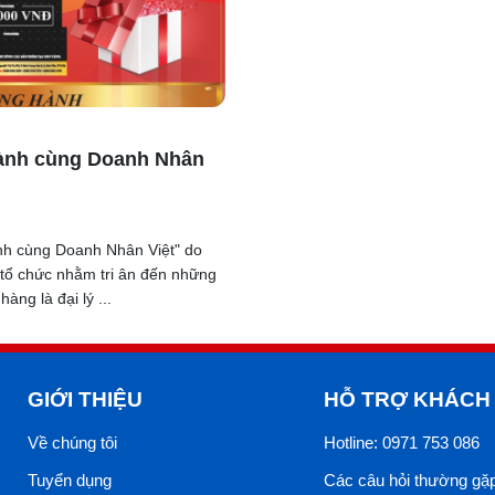
ành cùng Doanh Nhân
h cùng Doanh Nhân Việt" do
tổ chức nhằm tri ân đến những
àng là đại lý ...
GIỚI THIỆU
HỖ TRỢ KHÁCH
Về chúng tôi
Hotline: 0971 753 086
Tuyển dụng
Các câu hỏi thường gặ