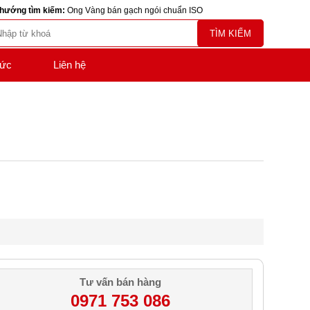
hướng tìm kiếm:
Ong Vàng bán gạch ngói chuẩn ISO
TÌM KIẾM
tức
Liên hệ
Tư vấn bán hàng
0971 753 086