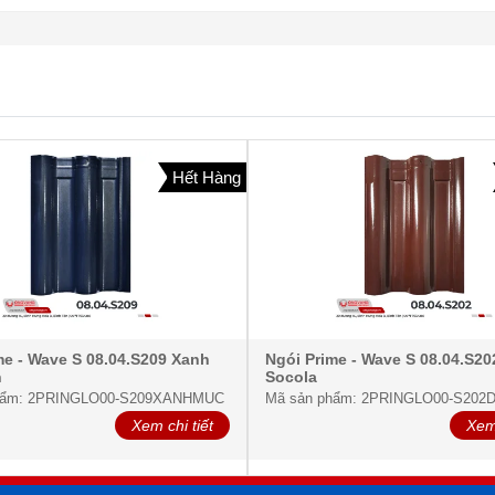
Hết Hàng
me - Wave S 08.04.S209 Xanh
Ngói Prime - Wave S 08.04.S2
n
Socola
hẩm: 2PRINGLO00-S209XANHMUC
Mã sản phẩm: 2PRINGLO00-S202
Xem chi tiết
Xem 