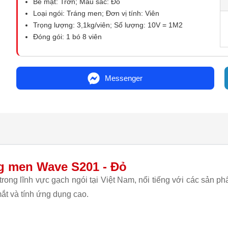
Bề mặt: Trơn; Màu sắc: Đỏ
Loại ngói: Tráng men; Đơn vị tính: Viên
Trọng lượng: 3,1kg/viên; Số lượng: 10V = 1M2
Đóng gói: 1 bó 8 viên
Messenger
g men Wave S201 - Đỏ
trong lĩnh vực gạch ngói tại Việt Nam, nổi tiếng với các sản 
mắt và tính ứng dụng cao.