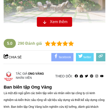
Xem thêm
Gạch đất nung thường được sử dụng cho sàn và mái nhà,
tạo cảm giác gần gũi và mộc mạc. Ngoài ra đá và gốm sứ
được sử dụng cũng rất phổ biến.
5.0
290
Đánh giá
Đồ sắt rèn, gỗ chạm khắc và điểm nhấn kim loại bằng
đồng cũng góp phần tạo nên vẻ đặc trưng của phong cách
CHIA SẺ
facebook
twitter
này.
TÁC GIẢ
ONG VÀNG
THEO DÕI:
NHÂN VIÊN
Ban biên tập Ong Vàng
Là một đội ngũ gồm các biên tập viên và nhân viên tại công ty có kinh
nghiệm và kiến thức sâu rộng về vật liệu xây dựng và thiết kế xây dựng công
trình. Ban biên tập Ong Vàng luôn nghiên cứu kỹ lưỡng, đánh giá khách