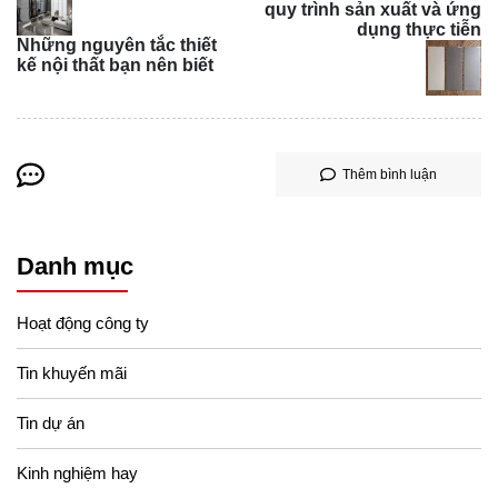
quy trình sản xuất và ứng
dụng thực tiễn
Những nguyên tắc thiết
kế nội thất bạn nên biết
Thêm bình luận
Danh mục
Bảng màu của phong cách thuộc địa bao gồm các sắc độ
như be, vàng, đỏ, tím, hồng và trắng. Đồ nội thất được thiết
Hoạt động công ty
kế đơn giản, sử dụng gỗ tự nhiên và chắc chắn.
Những chi tiết quen thuộc như ghế băng, tủ đứng và lò
Tin khuyến mãi
sưởi chuông thường xuất hiện trong các ngôi nhà kiểu
Tin dự án
này.
Kinh nghiệm hay