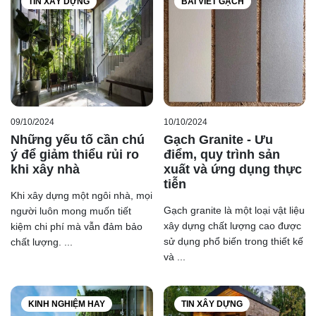
TIN XÂY DỰNG
BÀI VIẾT GẠCH
09/10/2024
10/10/2024
Những yếu tố cần chú
Gạch Granite - Ưu
ý để giảm thiểu rủi ro
điểm, quy trình sản
khi xây nhà
xuất và ứng dụng thực
tiễn
Khi xây dựng một ngôi nhà, mọi
Gạch granite là một loại vật liệu
người luôn mong muốn tiết
xây dựng chất lượng cao được
kiệm chi phí mà vẫn đảm bảo
sử dụng phổ biến trong thiết kế
chất lượng. ...
và ...
KINH NGHIỆM HAY
TIN XÂY DỰNG