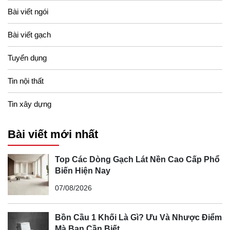
Bài viết ngói
Bài viết gạch
Tuyển dụng
Tin nội thất
Tin xây dựng
Sàn nhà thường được sử dụng gạch, đá hoặc gốm. Các
Bài viết mới nhất
vật liệu như gốm, kim loại, kính màu và tranh treo tường
thường được sử dụng để trang trí.
Top Các Dòng Gạch Lát Nền Cao Cấp Phổ
Thông qua bài viết này, Ong Vàng xin giới thiệu về phong
Biến Hiện Nay
cách nội thất Tây Ban Nha, sự kết hợp hoàn hảo giữa vẻ
07/08/2026
đẹp mộc mạc và sự sang trọng, mang đến không gian
sống tinh tế, đậm chất nghệ thuật.
Bồn Cầu 1 Khối Là Gì? Ưu Và Nhược Điểm
Mà Bạn Cần Biết