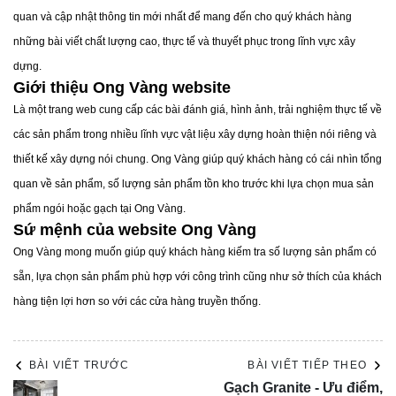
quan và cập nhật thông tin mới nhất để mang đến cho quý khách hàng
những bài viết chất lượng cao, thực tế và thuyết phục trong lĩnh vực xây
dựng.
Giới thiệu Ong Vàng website
Là một trang web cung cấp các bài đánh giá, hình ảnh, trải nghiệm thực tế về
Trang trí tường thường bao gồm thảm dệt và sắt rèn, mang
các sản phẩm trong nhiều lĩnh vực vật liệu xây dựng hoàn thiện nói riêng và
lại cảm giác mộc mạc, thanh lịch.
thiết kế xây dựng nói chung. Ong Vàng giúp quý khách hàng có cái nhìn tổng
Phụ kiện trong nội thất Tây Ban Nha rất đơn giản, tập trung
quan về sản phẩm, số lượng sản phẩm tồn kho trước khi lựa chọn mua sản
vào những vật dụng có kích thước lớn như bình, lọ, chậu
phẩm ngói hoặc gạch tại Ong Vàng.
Sứ mệnh của website Ong Vàng
cây để tạo điểm nhấn.
Ong Vàng mong muốn giúp quý khách hàng kiếm tra số lượng sản phẩm có
Phong cách thuộc địa Tây Ban Nha
sẵn, lựa chọn sản phẩm phù hợp với công trình cũng như sở thích của khách
Phong cách Thuộc địa Tây Ban Nha là sự kết hợp với văn
hàng tiện lợi hơn so với các cửa hàng truyền thống.
hóa thổ dân Mỹ. Kiến trúc này thường có sân trong, mái
ngói, tường trát vữa mịn và mái vòm.
BÀI VIẾT TRƯỚC
BÀI VIẾT TIẾP THEO
Gạch Granite - Ưu điểm,