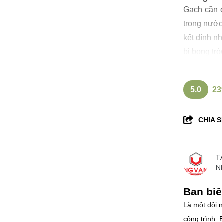
Gạch cần đ
trong nước
kết dính n
bị bong tró
5.0
23
CHIA S
T
N
Ban biê
Là một đội n
công trình.