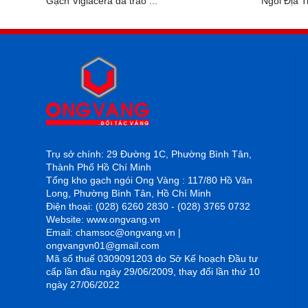
Gạch Viglacera đã trao ...
Ngói Địa T
Sử dụng
Tránh kéo 
các loại p
mạnh.
Trụ sở chính: 29 Đường 1C, Phường Bình Tân,
Thành Phố Hồ Chí Minh
Tổng kho gạch ngói Ong Vàng : 117/80 Hồ Văn
Long, Phường Bình Tân, Hồ Chí Minh
Điện thoại: (028) 6260 2830 - (028) 3765 0732
Website: www.ongvang.vn
Email: chamsoc@ongvang.vn |
ongvangvn01@gmail.com
Mã số thuế 0309091203 do Sở Kế hoạch Đầu tư
cấp lần đầu ngày 29/06/2009, thay đổi lần thứ 10
ngày 27/06/2022