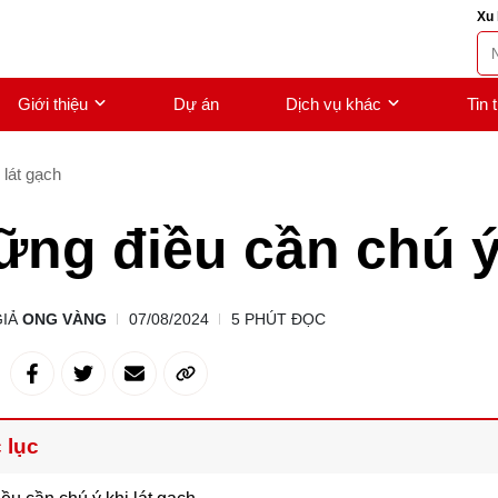
Xu 
Giới thiệu
Dự án
Dịch vụ khác
Tin 
 lát gạch
ng điều cần chú ý 
GIẢ
ONG VÀNG
07/08/2024
5 PHÚT ĐỌC
 lục