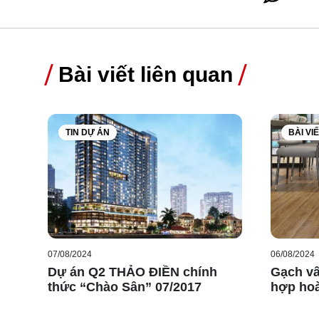
Bài viết liên quan
Những đi
TIN DỰ ÁN
BÀI VI
Trước khi 
Kiểm ta sự
Căng dây đ
ngay sau k
sinh các đ
07/08/2024
06/08/2024
Dự án Q2 THẢO ĐIỀN chính
Gạch vâ
thức “Chào Sân” 07/2017
hợp ho