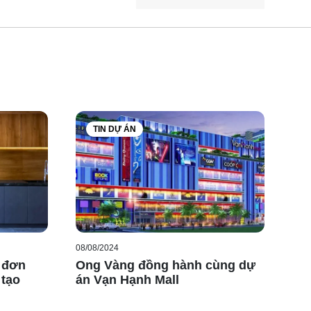
TIN DỰ ÁN
 các viên gạch được đặt cùng chiều và theo thiết kế.
ác đường cắt cần thiết phù hợp với diện tích sử dụng.
g để tạo lớp hồ dán đều. Lau sạch các vết xi măng
u sắc phù hợp với gạch.Trước khi chà ron nên cho vệ
ính của các viên gạch với nhau.
08/08/2024
 đơn
Ong Vàng đồng hành cùng dự
 tạo
án Vạn Hạnh Mall