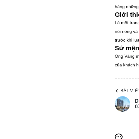
hàng những b
Giới th
Là một trang
nói riêng v
trước khi l
Sứ mện
Ong Vàng mo
của khách hà
BÀI VI
D
0