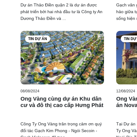
Dự án Thảo Điền quận 2 là dự án được
Gạch vân 
phát triển bởi hai nhà đầu tư là Công ty An
hảo giữa t
Dương Thảo Điền và ...
sống hiện n
TIN DỰ ÁN
TIN DỰ
08/08/2024
12/08/2024
Ong Vàng cùng dự án Khu dân
Ong Và
cư và đô thị cao cấp Hưng Phát
án Nov
Công Ty Ong Vàng trân trọng cảm ơn quý
Tại Dự án
đối tác Gạch Kim Phong - Ngói Secoin -
Ty Ong Và