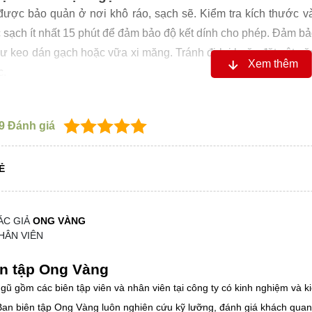
ược bảo quản ở nơi khô ráo, sạch sẽ. Kiểm tra kích thước và 
 sạch ít nhất 15 phút để đảm bảo độ kết dính cho phép. Đảm bả
hư keo dán gạch hoặc vữa xi măng. Tránh đi lại hoặc đặt vật n
Xem thêm
c.
9
Đánh giá
Ẻ
ÁC GIẢ
ONG VÀNG
HÂN VIÊN
n tập Ong Vàng
gũ gồm các biên tập viên và nhân viên tại công ty có kinh nghiệm và ki
 Ban biên tập Ong Vàng luôn nghiên cứu kỹ lưỡng, đánh giá khách qua