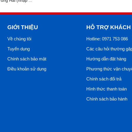
rung Hải (nhập ...
 và bảo quản
lê các vật nặng trên gạch bóng kính để không làm trầy xước. 
GIỚI THIỆU
HỖ TRỢ KHÁCH
hẩm màu để tránh tạo ra các vết ố bẩn. Sử dụng chất tẩy rửa 
Về chúng tôi
Hotline: 0971 753 086
Tuyển dụng
Các câu hỏi thường gặ
Chính sách bảo mật
Hướng dẫn đặt hàng
Điều khoản sử dụng
Phương thức vận chuy
Chính sách đổi trả
Hình thức thanh toán
Chính sách bảo hành