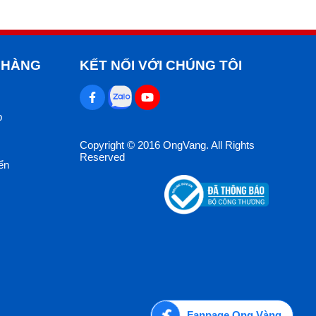
Vệ sinh ngay các vết bẩn khó lau chùi như cafe, mực,
 HÀNG
KẾT NỐI VỚI CHÚNG TÔI
nhẹ để làm sạch gạch, tránh các chất có tính ăn mòn
p
Copyright © 2016 OngVang. All Rights
Reserved
ển
Fanpage Ong Vàng