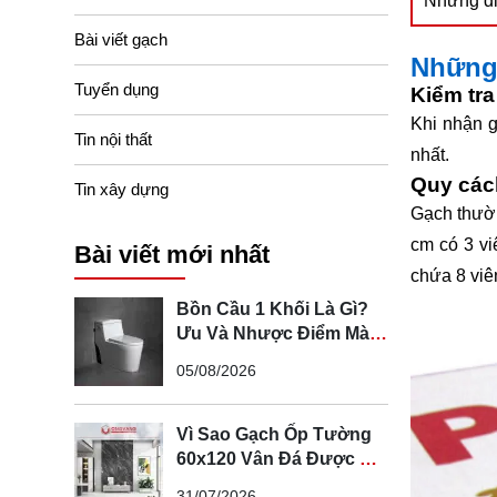
Những điề
Bài viết gạch
Những 
Tuyển dụng
Kiểm tra
Khi nhận g
Tin nội thất
nhất.
Quy các
Tin xây dựng
Gạch thườn
cm có 3 vi
Bài viết mới nhất
chứa 8 viê
Bồn Cầu 1 Khối Là Gì?
Ưu Và Nhược Điểm Mà
Bạn Cần Biết
05/08/2026
Vì Sao Gạch Ốp Tường
60x120 Vân Đá Được Ưa
Chuộng Trong Không
31/07/2026