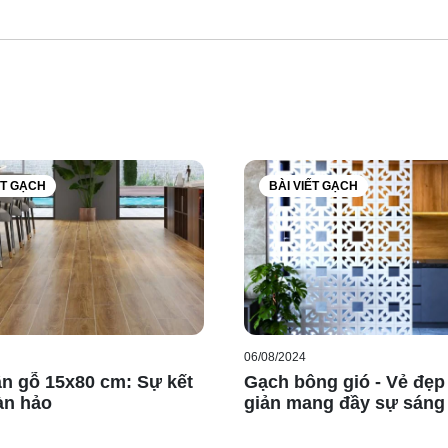
ều cần lưu ý khi lát gạch
ẾT GẠCH
BÀI VIẾT GẠCH
lát, trải gạch lên diện tích khoảng 10m² để kiểm tra. Đảm bảo
 sai lệch về màu sắc (nếu có), độ rộng mạch ghép cần thiết, c
ể giữ cho gạch và đường ron thẳng. Sử dụng bay chuyên dụn
hi lát. Sau khi lát xong gạch, tiến hành chà ron cho gạch mà
ường ron bằng các dụng cụ mỏng thật sạch để đảm bảo độ kết d
06/08/2024
n gỗ 15x80 cm: Sự kết
Gạch bông gió - Vẻ đẹp
àn hảo
giản mang đầy sự sáng