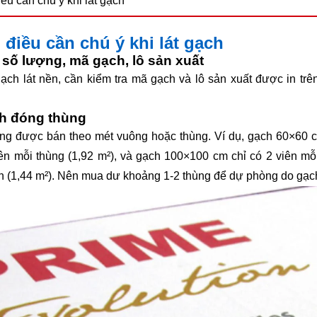
u cần chú ý khi lát gạch
điều cần chú ý khi lát gạch
 số lượng, mã gạch, lô sản xuất
ạch lát nền, cần kiểm tra mã gạch và lô sản xuất được in tr
h đóng thùng
g được bán theo mét vuông hoặc thùng. Ví dụ, gạch 60×60 c
ên mỗi thùng (1,92 m²), và gạch 100×100 cm chỉ có 2 viên mỗ
n (1,44 m²). Nên mua dư khoảng 1-2 thùng để dự phòng do gạch 