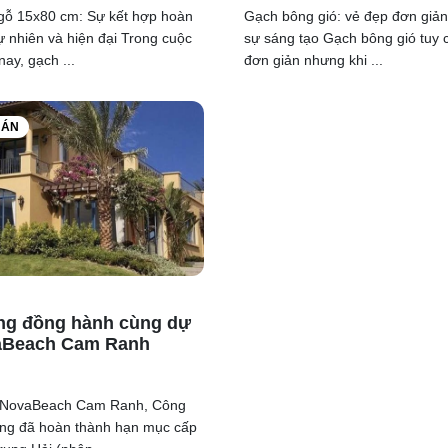
gỗ 15x80 cm: Sự kết hợp hoàn
Gạch bông gió: vẻ đẹp đơn giả
ự nhiên và hiện đại Trong cuộc
sự sáng tạo Gạch bông gió tuy c
ay, gạch ...
đơn giản nhưng khi ...
 ÁN
ng đồng hành cùng dự
aBeach Cam Ranh
 NovaBeach Cam Ranh, Công
ng đã hoàn thành hạn mục cấp