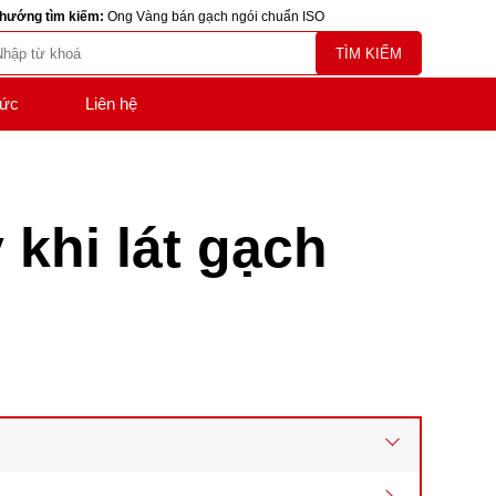
hướng tìm kiếm:
Ong Vàng bán gạch ngói chuẩn ISO
TÌM KIẾM
tức
Liên hệ
khi lát gạch