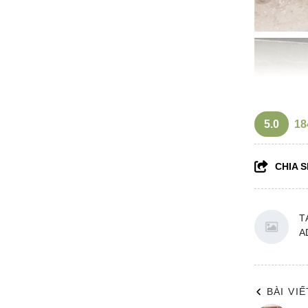
5.0
18
CHIA S
T
A
BÀI VI