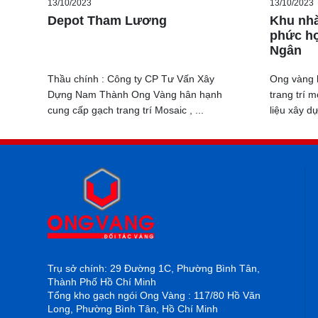
13/10/2023
13/10/2023
du lịch hè
Depot Tham Lương
Khu nhà
cùng mong
phức h
Ngân
Thầu chính : Công ty CP Tư Vấn Xây
Ong vàng 
Dựng Nam Thành Ong Vàng hân hạnh
trang trí 
cung cấp gạch trang trí Mosaic , ...
liệu xây dự
Trụ sở chính: 29 Đường 1C, Phường Bình Tân,
Thành Phố Hồ Chí Minh
Tổng kho gạch ngói Ong Vàng : 117/80 Hồ Văn
Long, Phường Bình Tân, Hồ Chí Minh