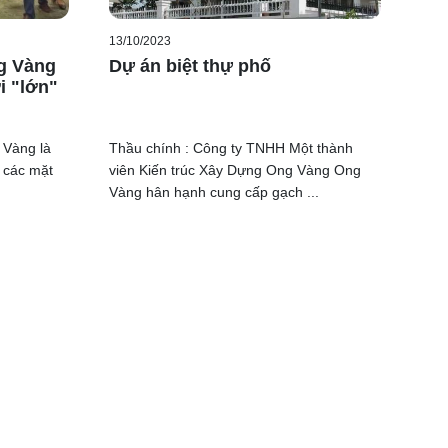
13/10/2023
ng Vàng
Dự án biệt thự phố
i "lớn"
 Vàng là
Thầu chính : Công ty TNHH Một thành
 các mặt
viên Kiến trúc Xây Dựng Ong Vàng Ong
Vàng hân hạnh cung cấp gạch ...
 công ty. Mặc dù vậy, chuyễn đi đã thành công tốt
y phút thư giữa vui tươi và sôi nổi. Qua đó, chuyến đi