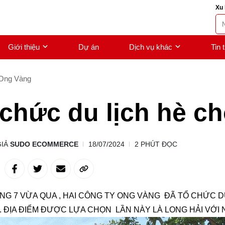
Xu 
Giới thiệu
Dự án
Dịch vụ khác
Tin 
 Ong Vàng
chức du lịch hè c
GIẢ
SUDO ECOMMERCE
18/07/2024
2 PHÚT ĐỌC
NG 7 VỪA QUA , HAI CÔNG TY ONG VÀNG ĐÃ TỔ CHỨC D
. ĐỊA ĐIỂM ĐƯỢC LỰA CHỌN LẦN NÀY LÀ LONG HẢI VỚI 