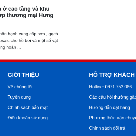
 đã góp phần chăm lo và tăng cường hơn tình đoàn kết, sự giao 
 ở cao tầng và khu
 muốn hẹn lại vào mùa hè năm sau.
ợp thương mại Hưng
hân hạnh cung cấp sơn , gạch
mosaic cho hồ bơi và một số vật
ng hoàn ...
GIỚI THIỆU
HỖ TRỢ KHÁCH
Về chúng tôi
Hotline: 0971 753 086
Tuyển dụng
Các câu hỏi thường gặ
Chính sách bảo mật
Hướng dẫn đặt hàng
Điều khoản sử dụng
Phương thức vận chuy
Chính sách đổi trả