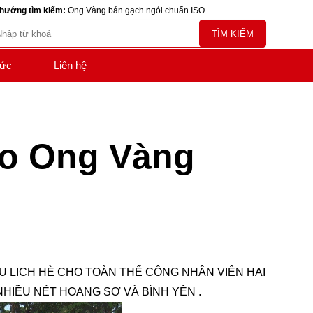
hướng tìm kiếm:
Ong Vàng bán gạch ngói chuẩn ISO
TÌM KIẾM
tức
Liên hệ
ho Ong Vàng
U LỊCH HÈ CHO TOÀN THỂ CÔNG NHÂN VIÊN HAI
NHIỀU NÉT HOANG SƠ VÀ BÌNH YÊN .