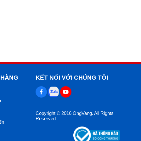
lưu giữa tập thể nhân viên Ong Vàng. NGoài ra, tất cả
 HÀNG
KẾT NỐI VỚI CHÚNG TÔI
p
Copyright © 2016 OngVang. All Rights
Reserved
ển