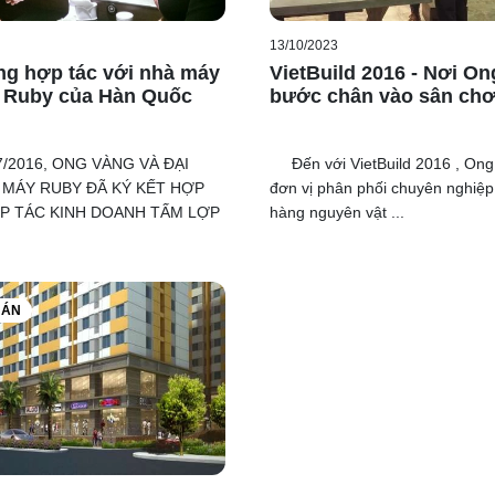
13/10/2023
g hợp tác với nhà máy
VietBuild 2016 - Nơi O
 Ruby của Hàn Quốc
bước chân vào sân chơ
7/2016, ONG VÀNG VÀ ĐẠI
Đến với VietBuild 2016 , Ong
 MÁY RUBY ĐÃ KÝ KẾT HỢP
đơn vị phân phối chuyên nghiệp
P TÁC KINH DOANH TẤM LỢP
hàng nguyên vật ...
 ÁN
không tổ chức những ngày đầu hè do tình hình công việc của hai
những niềm vui. Chuyến đi đã giúp nhân viên hai công ty có giâ