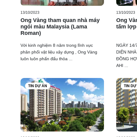
13/10/2023
13/10/2023
Ong Vàng tham quan nhà máy
Ong Vàn
ngói màu Malaysia (Lama
tấm lợp
Roman)
Với kinh nghiệm 8 năm trong lĩnh vực
NGÀY 14/
phân phối vật liệu xây dựng , Ong Vàng
DIỆN NHÀ
luôn luôn phấn đấu thỏa ...
ĐỒNG HỢ
AHI ...
TIN DỰ ÁN
TIN DỰ
Chuyến đi 
đẹp và tạo 