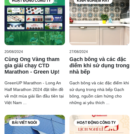
HOẠT ĐỘNG CÔNG TY
KINH NGHIỆM HAY
20/08/2024
27/08/2024
Cùng Ong Vàng tham
Gạch bông và các đặc
gia giải chạy CTD
điểm khi sử dụng trong
Marathon - Green Up!
nhà bếp
GreenUP Marathon - Long An
Gạch bông và các đặc điểm khi
Half Marathon 2024 đặt tiền đề
sử dụng trong nhà bếp Gạch
về một mùa giải lần đầu tiên tại
bông, nguồn cảm hứng cho
Việt Nam ...
những ai yêu thích ...
BÀI VIẾT NGÓI
HOẠT ĐỘNG CÔNG TY