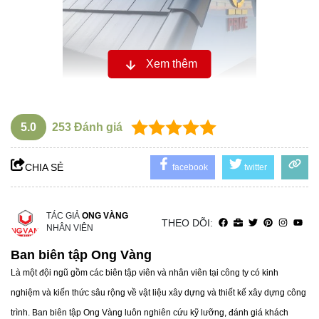
Xem thêm
2. Ưu điểm vượt trội của ngói lợp Planio
5.0
253
Đánh giá
Bền vững và thân thiện với môi trường: Ngói lợp Planio có
tuổi thọ cao, lên đến hàng chục năm mà không cần bảo trì
CHIA SẺ
nhiều. Đặc biệt, sản phẩm này được sản xuất từ nguyên
facebook
twitter
liệu tự nhiên và không gây hại đến môi trường.
Khả năng chống thấm và cách nhiệt tốt: Với thiết kế và
TÁC GIẢ
ONG VÀNG
THEO DÕI:
chất liệu đặc biệt, ngói Planio giúp mái nhà có khả năng
NHÂN VIÊN
chống thấm nước tối ưu và cách nhiệt hiệu quả, giữ cho
Ban biên tập Ong Vàng
ngôi nhà luôn mát mẻ vào mùa hè và ấm áp vào mùa đông.
Là một đội ngũ gồm các biên tập viên và nhân viên tại công ty có kinh
Dễ dàng lắp đặt và thay thế: Nhờ vào thiết kế nhẹ và kích
nghiệm và kiến thức sâu rộng về vật liệu xây dựng và thiết kế xây dựng công
thước chuẩn, việc lắp đặt ngói lợp Planio trở nên dễ dàng
trình. Ban biên tập Ong Vàng luôn nghiên cứu kỹ lưỡng, đánh giá khách