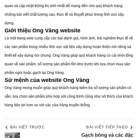
và nhanh chóng hơn. Điều này cũng giúp tiết kiệm chi phí
quan và cập nhật thông tin mới nhất để mang đến cho quý khách hàng
nhân công và thời gian xây dựng.
những bài viết chất lượng cao, thực tế và thuyết phục trong lĩnh vực xây
dựng.
Giới thiệu Ong Vàng website
Là một trang web cung cấp các bài đánh giá, hình ảnh, trải nghiệm thực tế về
các sản phẩm trong nhiều lĩnh vực vật liệu xây dựng hoàn thiện nói riêng và
thiết kế xây dựng nói chung. Ong Vàng giúp quý khách hàng có cái nhìn tổng
quan về sản phẩm, số lượng sản phẩm tồn kho trước khi lựa chọn mua sản
3. Ứng dụng và lợi ích của ngói lợp Planio
phẩm ngói hoặc gạch tại Ong Vàng.
Sứ mệnh của website Ong Vàng
Ngói lợp Planio không chỉ phù hợp cho các công trình nhà
Ong Vàng mong muốn giúp quý khách hàng kiếm tra số lượng sản phẩm có
ở mà còn được sử dụng rộng rãi trong các dự án thương
sẵn, lựa chọn sản phẩm phù hợp với công trình cũng như sở thích của khách
mại, khách sạn, resort, và các công trình công cộng. Với
hàng tiện lợi hơn so với các cửa hàng truyền thống.
chất lượng vượt trội và tính thẩm mỹ cao, ngói Planio giúp
nâng tầm giá trị và vẻ đẹp cho mọi công trình mà nó góp
mặt.
BÀI VIẾT TRƯỚC
BÀI VIẾT TIẾP THEO
Gạch bông và các đặc