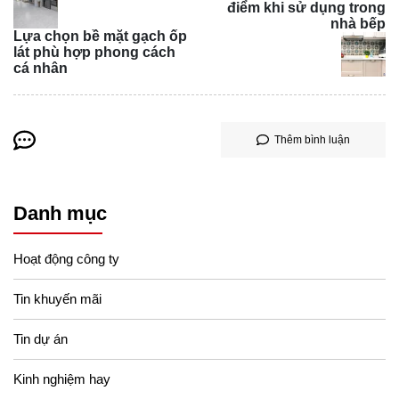
điểm khi sử dụng trong
nhà bếp
Lựa chọn bề mặt gạch ốp
lát phù hợp phong cách
cá nhân
Thêm bình luận
Kết luận
Danh mục
Với những ưu điểm vượt trội từ chất lượng, thiết kế cho
đến khả năng ứng dụng, ngói lợp Planio chắc chắn sẽ là
Hoạt động công ty
sự đầu tư xứng đáng cho ngôi nhà của bạn.
Tin khuyến mãi
Tin dự án
Kinh nghiệm hay