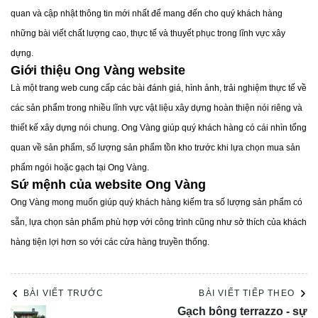
quan và cập nhật thông tin mới nhất để mang đến cho quý khách hàng
những bài viết chất lượng cao, thực tế và thuyết phục trong lĩnh vực xây
dựng.
Giới thiệu Ong Vàng website
Những ưu điểm nổi bật của ngói hera và bộ
Là một trang web cung cấp các bài đánh giá, hình ảnh, trải nghiệm thực tế về
phụ kiện
các sản phẩm trong nhiều lĩnh vực vật liệu xây dựng hoàn thiện nói riêng và
Sự kết hợp giữa ngói Hera và bộ phụ kiện mới không chỉ
thiết kế xây dựng nói chung. Ong Vàng giúp quý khách hàng có cái nhìn tổng
mang lại giải pháp toàn diện cho mái nhà mà còn sở hữu
quan về sản phẩm, số lượng sản phẩm tồn kho trước khi lựa chọn mua sản
nhiều ưu điểm vượt trội:
phẩm ngói hoặc gạch tại Ong Vàng.
Trọng lượng nhẹ hơn ngói truyền thống đến 30-35%, giảm
Sứ mệnh của website Ong Vàng
áp lực lên nền móng mà vẫn đảm bảo đạt tiêu chuẩn
Ong Vàng mong muốn giúp quý khách hàng kiếm tra số lượng sản phẩm có
TCVN 9133:2011.
sẵn, lựa chọn sản phẩm phù hợp với công trình cũng như sở thích của khách
Bước lito rộng hơn: Bước lito của ngói được thiết kế rộng
hàng tiện lợi hơn so với các cửa hàng truyền thống.
330mm (so với 245mm), giúp tiết kiệm chi phí thanh lito và
rút ngắn thời gian lắp đặt.
BÀI VIẾT TRƯỚC
BÀI VIẾT TIẾP THEO
Độ bền cao: Khả năng chống chịu tốt trước mọi điều kiện
Gạch bông terrazzo - sự