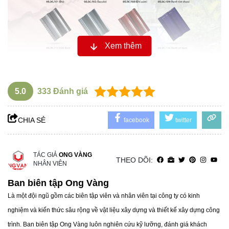
Xem thêm
Bộ phụ kiện ngói hoàn thiện - tiện lợi và đa
dạng
Để hoàn thiện mái nhà hiện đại, Prime đã giới thiệu bộ phụ
5.0
333
Đánh giá
kiện ngói đầy đủ, tương thích với cả ngói Hera và dòng
ngói hai sóng. Bộ phụ kiện bao gồm:
CHIA SẺ
facebook
twitter
Đặc biệt, phụ kiện cũng có đủ 8 màu tương ứng với dải
màu của ngói Hera, mang đến sự đồng bộ hoàn hảo cho
TÁC GIẢ
ONG VÀNG
THEO DÕI:
mái nhà.
NHÂN VIÊN
Ban biên tập Ong Vàng
Là một đội ngũ gồm các biên tập viên và nhân viên tại công ty có kinh
nghiệm và kiến thức sâu rộng về vật liệu xây dựng và thiết kế xây dựng công
trình. Ban biên tập Ong Vàng luôn nghiên cứu kỹ lưỡng, đánh giá khách