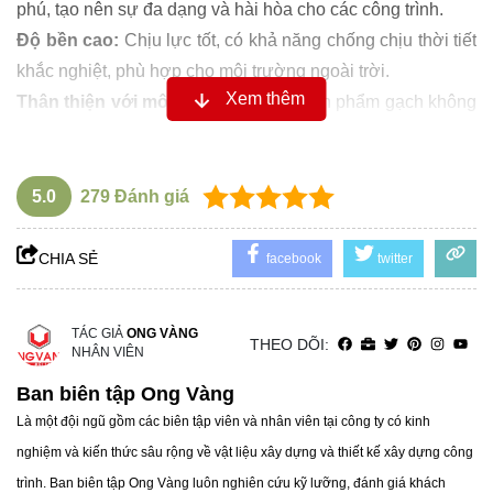
phú, tạo nên sự đa dạng và hài hòa cho các công trình.
Độ bền cao:
Chịu lực tốt, có khả năng chống chịu thời tiết
khắc nghiệt, phù hợp cho môi trường ngoài trời.
Xem thêm
Thân thiện với môi trường:
Đây là sản phẩm gạch không
nung, giảm thiểu tác động đến môi trường so với các sản
phẩm gạch nung truyền thống.
Dễ bảo dưỡng và thi công:
Gạch có khả năng chống
5.0
279
Đánh giá
bám bẩn, dễ dàng vệ sinh, không bị ứ đọng nước.
Giá cả hợp lý:
Chi phí phải chăng, phù hợp với nhiều dự
CHIA SẺ
facebook
twitter
án công trình.
TÁC GIẢ
ONG VÀNG
THEO DÕI:
NHÂN VIÊN
Ban biên tập Ong Vàng
Là một đội ngũ gồm các biên tập viên và nhân viên tại công ty có kinh
nghiệm và kiến thức sâu rộng về vật liệu xây dựng và thiết kế xây dựng công
trình. Ban biên tập Ong Vàng luôn nghiên cứu kỹ lưỡng, đánh giá khách