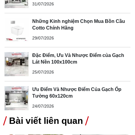
Đại
31/07/2026
Những Kinh nghiệm Chọn Mua Bồn Cầu
Cotto Chính Hãng
29/07/2026
Đặc Điểm, Ưu Và Nhược Điểm của Gạch
Lý do nên chọn gạch Terrazzo Secoin:
Lát Nền 100x100cm
- Cung cấp các sản phẩm với nhiều kích cỡ, màu sắc và
25/07/2026
thương hiệu.
- Sản phẩm chính hãng, chất lượng cao.
Ưu Điểm Và Nhược Điểm Của Gạch Ốp
- Giá thành cạnh tranh, phù hợp với mọi nhu cầu.
Tường 60x120cm
Với những ưu điểm vượt trội, gạch lát vỉa hè, sân vườn
24/07/2026
Terrazzo không chỉ mang lại giá trị thẩm mỹ mà còn
đáp ứng các yêu cầu kỹ thuật cao trong xây dựng
Bài viết liên quan
công trình. Liên hệ ngay với Ong Vàng để nhận những
ưu đãi tốt nhất.