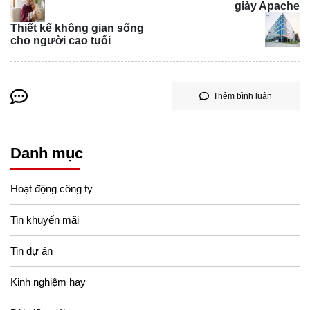
giày Apache
hình bát giác, hình xoắn ốc, hình xoắn ốc,… Sự kết hợp
Thiết kế không gian sống
giữa màu sắc và hoa văn giúp nâng cao tính thẩm mỹ của
cho người cao tuổi
lối đi, sân vườn và quảng trường.
Thêm bình luận
Danh mục
Hoạt động công ty
Tin khuyến mãi
Tin dự án
Kinh nghiệm hay
5. Ứng dụng của gạch Terrazzo trong các
công trình