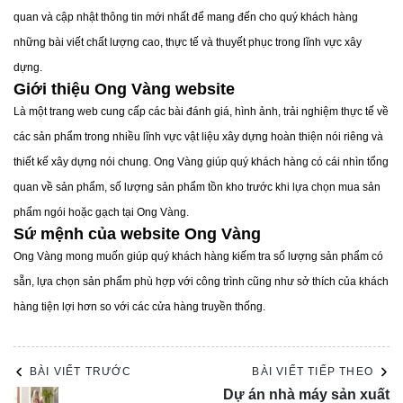
quan và cập nhật thông tin mới nhất để mang đến cho quý khách hàng
những bài viết chất lượng cao, thực tế và thuyết phục trong lĩnh vực xây
dựng.
Giới thiệu Ong Vàng website
Là một trang web cung cấp các bài đánh giá, hình ảnh, trải nghiệm thực tế về
các sản phẩm trong nhiều lĩnh vực vật liệu xây dựng hoàn thiện nói riêng và
3. Kích thước phổ biến của gạch lát sàn
thiết kế xây dựng nói chung. Ong Vàng giúp quý khách hàng có cái nhìn tổng
Terrazzo và gạch sân vườn
quan về sản phẩm, số lượng sản phẩm tồn kho trước khi lựa chọn mua sản
Kích thước gạch phổ biến nhất là 400 x 400 mm, do được
phẩm ngói hoặc gạch tại Ong Vàng.
ứng dụng rộng rãi trong nhiều lĩnh vực. Ngoài ra, các kích
Sứ mệnh của website Ong Vàng
thước khác như 300x300, 500x500, và 600x600 mm cũng
Ong Vàng mong muốn giúp quý khách hàng kiếm tra số lượng sản phẩm có
được sử dụng tùy thuộc vào diện tích và yêu cầu của công
sẵn, lựa chọn sản phẩm phù hợp với công trình cũng như sở thích của khách
trình.
hàng tiện lợi hơn so với các cửa hàng truyền thống.
4. Màu sắc và hoa văn của gạch Terrazzo
Gạch Terrazzo có rất nhiều màu sắc đa dạng như ghi, đỏ,
vàng, xanh, cam, và các loại gạch đa màu. Ngoài màu sắc,
BÀI VIẾT TRƯỚC
BÀI VIẾT TIẾP THEO
gạch còn có những thiết kế lạ mắt như đồng xu, mắt hươu,
Dự án nhà máy sản xuất