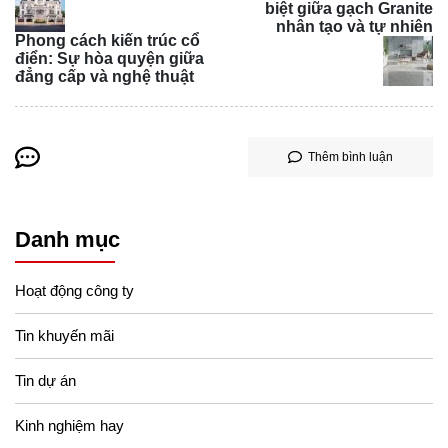
biệt giữa gạch Granite
nhân tạo và tự nhiên
Phong cách kiến trúc cổ
điển: Sự hòa quyện giữa
đẳng cấp và nghệ thuật
Thêm bình luận
Kết hợp gạch ốp tường màu trung tính theo phong cách
Danh mục
riêng của ngôi nhà sẽ giúp tạo nên không gian phòng
khách lý tưởng, thể hiện gu thẩm mỹ và phong cách sống
Hoạt động công ty
của gia chủ.
Tin khuyến mãi
Tin dự án
Kinh nghiệm hay