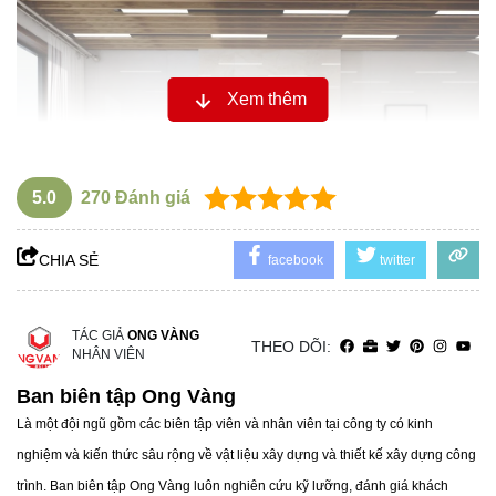
Xem thêm
5.0
270
Đánh giá
CHIA SẺ
facebook
twitter
TÁC GIẢ
ONG VÀNG
THEO DÕI:
NHÂN VIÊN
Gợi ý chọn màu gạch trung tính theo phong cách nhà
Ban biên tập Ong Vàng
ở:
Là một đội ngũ gồm các biên tập viên và nhân viên tại công ty có kinh
Phong cách tối giản:
Gạch ốp tường màu trắng với vân
nghiệm và kiến thức sâu rộng về vật liệu xây dựng và thiết kế xây dựng công
đá tự nhiên là lựa chọn lý tưởng, giúp không gian trở nên
trình. Ban biên tập Ong Vàng luôn nghiên cứu kỹ lưỡng, đánh giá khách