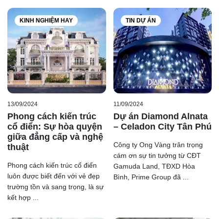
KINH NGHIỆM HAY
TIN DỰ ÁN
13/09/2024
11/09/2024
Phong cách kiến trúc
Dự án Diamond Alnata
cổ điển: Sự hòa quyện
– Celadon City Tân Phú
giữa đẳng cấp và nghệ
Công ty Ong Vàng trân trọng
thuật
cám ơn sự tin tưởng từ CĐT
Phong cách kiến trúc cổ điển
Gamuda Land, TĐXD Hòa
luôn được biết đến với vẻ đẹp
Bình, Prime Group đã ...
trường tồn và sang trọng, là sự
kết hợp ...