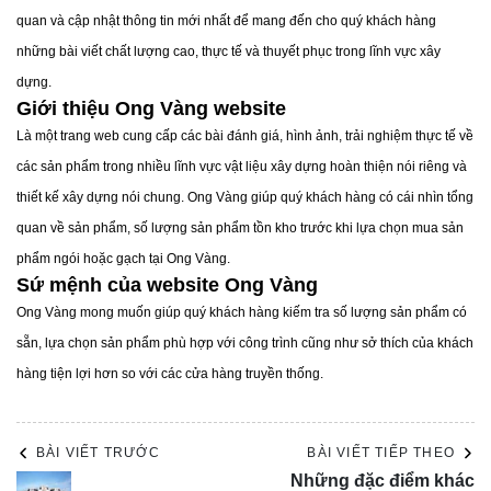
thoáng đãng và sạch sẽ hơn.
quan và cập nhật thông tin mới nhất để mang đến cho quý khách hàng
Phong cách tân cổ điển:
Thường sử dụng những gam
những bài viết chất lượng cao, thực tế và thuyết phục trong lĩnh vực xây
màu xám, vừa mang vẻ đẹp sang trọng, vừa tinh tế và nhẹ
dựng.
nhàng. Đây là sự lựa chọn lý tưởng cho những ai muốn
Giới thiệu Ong Vàng website
kết hợp nét hiện đại với sự cổ kính.
Là một trang web cung cấp các bài đánh giá, hình ảnh, trải nghiệm thực tế về
Phong cách cổ điển:
Những gam màu nâu đậm mang lại
các sản phẩm trong nhiều lĩnh vực vật liệu xây dựng hoàn thiện nói riêng và
cảm giác ấm áp, truyền thống và được ưa chuộng trong
thiết kế xây dựng nói chung. Ong Vàng giúp quý khách hàng có cái nhìn tổng
các thiết kế cổ điển.
quan về sản phẩm, số lượng sản phẩm tồn kho trước khi lựa chọn mua sản
Phong cách hiện đại châu Âu:
Nếu yêu thích sự hiện
phẩm ngói hoặc gạch tại Ong Vàng.
đại, những gam màu xám và ghi trung tính là lựa chọn
Sứ mệnh của website Ong Vàng
tuyệt vời cho không gian phòng khách, mang đến vẻ đẹp
Ong Vàng mong muốn giúp quý khách hàng kiếm tra số lượng sản phẩm có
thanh lịch và đẳng cấp theo phong cách châu Âu.
sẵn, lựa chọn sản phẩm phù hợp với công trình cũng như sở thích của khách
hàng tiện lợi hơn so với các cửa hàng truyền thống.
BÀI VIẾT TRƯỚC
BÀI VIẾT TIẾP THEO
Những đặc điểm khác