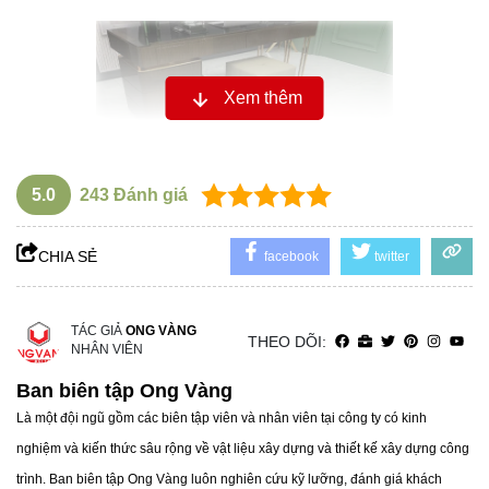
Xem thêm
5.0
243
Đánh giá
CHIA SẺ
facebook
twitter
TÁC GIẢ
ONG VÀNG
Gạch lát nền Prime 80x80 - 27120
THEO DÕI:
NHÂN VIÊN
Ban biên tập Ong Vàng
Là một đội ngũ gồm các biên tập viên và nhân viên tại công ty có kinh
nghiệm và kiến thức sâu rộng về vật liệu xây dựng và thiết kế xây dựng công
trình. Ban biên tập Ong Vàng luôn nghiên cứu kỹ lưỡng, đánh giá khách