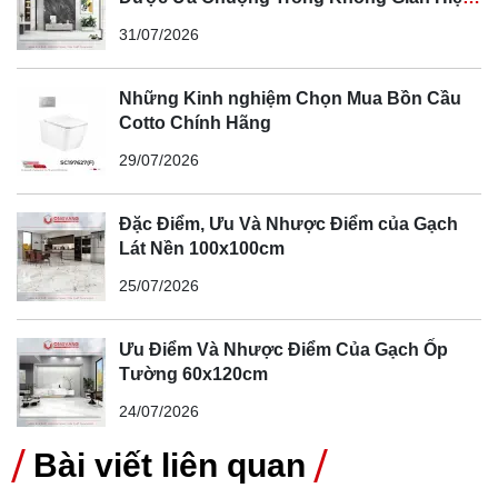
Gạch lát nền Prime 80x80 - 27122
Đại
31/07/2026
Gạch lát nền Prime 80x80 - 27123
Những Kinh nghiệm Chọn Mua Bồn Cầu
Cotto Chính Hãng
29/07/2026
Đặc Điểm, Ưu Và Nhược Điểm của Gạch
Lát Nền 100x100cm
25/07/2026
Ưu Điểm Và Nhược Điểm Của Gạch Ốp
Tường 60x120cm
24/07/2026
Bài viết liên quan