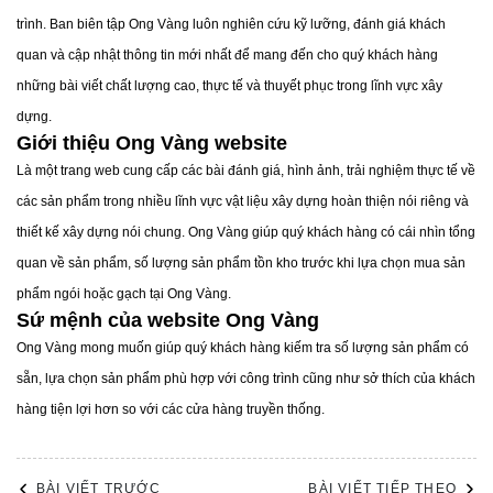
càng phát triển. Cho đến nay, đã có rất nhiều thương
trình. Ban biên tập Ong Vàng luôn nghiên cứu kỹ lưỡng, đánh giá khách
hiệu sản xuất gạchh Cotto trong đó tiêu biểu có thể kể
quan và cập nhật thông tin mới nhất để mang đến cho quý khách hàng
đến như Prime.
những bài viết chất lượng cao, thực tế và thuyết phục trong lĩnh vực xây
dựng.
Giới thiệu Ong Vàng website
Là một trang web cung cấp các bài đánh giá, hình ảnh, trải nghiệm thực tế về
các sản phẩm trong nhiều lĩnh vực vật liệu xây dựng hoàn thiện nói riêng và
thiết kế xây dựng nói chung. Ong Vàng giúp quý khách hàng có cái nhìn tổng
quan về sản phẩm, số lượng sản phẩm tồn kho trước khi lựa chọn mua sản
phẩm ngói hoặc gạch tại Ong Vàng.
Sứ mệnh của website Ong Vàng
Ong Vàng mong muốn giúp quý khách hàng kiếm tra số lượng sản phẩm có
sẵn, lựa chọn sản phẩm phù hợp với công trình cũng như sở thích của khách
hàng tiện lợi hơn so với các cửa hàng truyền thống.
BÀI VIẾT TRƯỚC
BÀI VIẾT TIẾP THEO