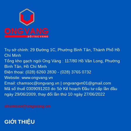
Trụ sở chính: 29 Đường 1C, Phường Bình Tân, Thành Phố Hồ
Chí Minh
Tổng kho gạch ngói Ong Vàng : 117/80 Hồ Văn Long, Phường
Bình Tân, Hồ Chí Minh
Điện thoại: (028) 6260 2830 - (028) 3765 0732
Website: www.ongvang.vn
Email: chamsoc@ongvang.vn | ongvangvn01@gmail.com
Mã số thuế 0309091203 do Sở Kế hoạch Đầu tư cấp lần đầu
5. Mua gạch Cotto Prime ở đâu uy tín
ngày 29/06/2009, thay đổi lần thứ 10 ngày 27/06/2022
Hiện tại trên thị trường có rất nhiều nhà phân phối gạch
chamsoc@ongvang.vn
Cotto đến từ nhiều thương hiệu khác nhau nhưng gạch
Cotto của Prime lại có rất ít nhà phân phối. Từ đó làm
GIỚI THIỆU
cho không ít khách hàng khó khăn trong sự tìm kiếm