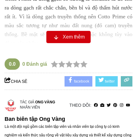
ra dòng gạch rất chắc chắn, bền bỉ và độ thấm hút nước
rất ít. Vì là dòng gạch truyền thống nên Cotto Prime có
màu sắc tương tự như màu đất nung (đỏ cam) truyền
thống. Bề mặt sẽ được tráng men hoặc không tùy vào
Xem thêm
dòng sản phẩm.
Ngoài ra, Prime Group còn là tập đoàn hàng đầu trong
lĩnh vực vật liệu xây dựng tại thị trường Việt Nam do đó
0.0
0
Đánh giá
các sản phẩm của họ tung ra thị trường thật sự có chất
lượng rất cao cùng với chế độ bảo hành chính hãng lâu
CHIA SẺ
facebook
twitter
dài từ thương hiệu.
2. Sự phát triển của gạch Cotto
TÁC GIẢ
ONG VÀNG
Cotto là tên gọi có nguồn gốc từ Ý “Cotta” nghĩa là đất
THEO DÕI:
NHÂN VIÊN
nung trong tiếng Ý. Cotto là sản phẩm gạch thủ công lâu
Ban biên tập Ong Vàng
đời của nước Ý, sau trải qua hàng thế kỷ gạch Cotto đã
Là một đội ngũ gồm các biên tập viên và nhân viên tại công ty có kinh
không ngừng cải tiến để phù hợp hơn với thời đại ngày
nghiệm và kiến thức sâu rộng về vật liệu xây dựng và thiết kế xây dựng công