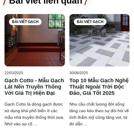
Bài viết liên quan
3.5 Giá thị thẩm mỹ cao
BÀI VIẾT GẠCH
BÀI VIẾT GẠCH
Mặc dù là dòng gạch truyền thống nhưng gạch Cotto vẫn
khoát lên mình 1 vẻ đẹp riêng biệt, không đại trà và rất
nhẹ nhàng. Mẫu gạch này thật sự là một lựa chọn hoàn
hảo cho các công trình mang kiến trúc cổ xưa. Hơn thế,
với các công trình hiện đại ngày nay, gạch Cotto vẫn còn
được dùng để tạo điểm nhấn đặc biệt cho không gian
22/03/2025
30/08/2025
Gạch Cotto - Mẫu Gạch
Top 10 Mẫu Gạch Nghệ
kiến trúc.
Lát Nền Truyền Thống
Thuật Ngoài Trời Độc
3.6 Gạch Cotto Prime đa dạng mẫu mã
Với Giá Trị Hiện Đại
Đáo, Giá Tốt 2025
Mặc dù chỉ là 1 dòng gạch Cotto màu cam đất nhưng
Gạch Cotto là dòng gạch được
Nhu cầu chất lượng đời sống
dòng gạch này lại có rất nhiều mẫu mã khác nhau, sự
sử dụng khá phổ biến ở các
tăng cao kéo theo sự đòi hỏi về
khác nhau chủ yếu đến từ bề mặt. Có những mẫu bề mặt
mẫu nhà truyền thống thời xưa.
tính thẩm mỹ cũng tăng vọt, từ
sẽ là trơn, nhiều đường nét, hình học cho đến hoa văn…
Nhờ vào sự cổ ...
đó dẫn ...
Ngoài ra, sự đa dạng không chỉ về mẫu mã mà còn đến