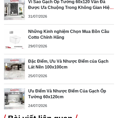
nhiên từ đất sét nung, màu này rất khó phai ngay cả khi
Vì Sao Gạch Ốp Tường 60x120 Vân Đá
Được Ưa Chuộng Trong Không Gian Hiện
ốp lát ở ngoài trời, đối diện với thời tiết nắng, mưa,
Đại
31/07/2026
gió… mẫu gạch này vẫn rất khó bị phai màu.
Những Kinh nghiệm Chọn Mua Bồn Cầu
Cotto Chính Hãng
29/07/2026
Đặc Điểm, Ưu Và Nhược Điểm của Gạch
Lát Nền 100x100cm
25/07/2026
Ưu Điểm Và Nhược Điểm Của Gạch Ốp
Tường 60x120cm
24/07/2026