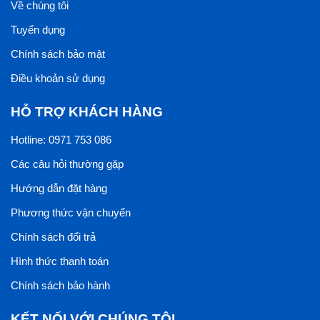
Về chúng tôi
đơn vị phân phối chính hãng gạch Cotto của Prime.
Tuyển dụng
Ong Vàng tự hào là nhà phân phối nhiều sản phẩm gạch
ốp lát chính hãng đến từ thương hiệu Prime trong đó có
Chính sách bảo mật
gạch Cotto với mức giá thành cạnh tranh nhất thị trường.
Điều khoản sử dụng
Hơn thế, sự tận tình và lòng tin tưởng của khách hàng là
HỖ TRỢ KHÁCH HÀNG
sự quý trọng và Ong Vàng luôn hướng đến.
Hotline: 0971 753 086
Xem thêm >>
Gạch Cotto - Mẫu Gạch Lát Nền Truyền
Các câu hỏi thường gặp
Thống Với Giá Trị Hiện Đại
Hướng dẫn đặt hàng
Phương thức vận chuyển
Chính sách đổi trả
Hình thức thanh toán
Chính sách bảo hành
KẾT NỐI VỚI CHÚNG TÔI