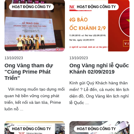
HOẠT ĐỘNG CÔNG TY
HOẠT ĐỘNG CÔNG TY
13/10/2023
13/10/2023
Ong Vàng tham dự
Ong Vàng nghỉ lễ Quốc
"Cùng Prime Phát
Khánh 02/09/2019
Triển"
Kính gửi Quý Khách hàng thân
Với mong muốn tạo dựng mối
mến! ? Lễ đến, cả nước lên lịch
quan hệ bền vững cùng phát
diện đồ, Ong Vàng lên lịch nghỉ
ONG VÀNG
triển, kết nối và lan tỏa, Prime
lễ Quốc ...
luôn nỗ ...
HOẠT ĐỘNG CÔNG TY
HOẠT ĐỘNG CÔNG TY