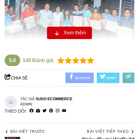
Xem thêm
5.0
140
Đánh giá
CHIA SẺ
facebook
twitter
TÁC GIẢ
SUDO ECOMMERCE
ADMIN
THEO DÕI:
BÀI VIẾT TRƯỚC
BÀI VIẾT TIẾP THEO