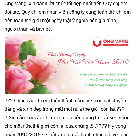
Ong Vàng, xin dành lời chúc tốt đẹp nhất đến Quý chị em
đối tác, Quý chị em nhân viên công ty cùng toàn thể chị em
trên toàn thế giới một ngày thật ý nghĩa bên gia đình,
người thân và bạn bè.!
?
?
?
Chúc các chị em luôn thành công về mọi mặt, duyên
dáng và xinh đẹp trong mắt một nửa thế giới còn lại.
?
?
?
?
Xin cảm ơn các chị em đã tạo nên động lực và sức sống
cho một nữa thế giới còn lại của chúng tôi.
?
?
?
?
Hy vọng
ngày 20/10/2019 sẽ thật ý nghĩa và hạnh phúc đối với chị