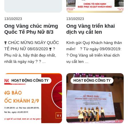
13/10/2023
13/10/2023
Ong Vàng chúc mừng
Ong Vàng triển khai
Quốc Tế Phụ Nữ 8/3
dịch vụ cắt len
❣️ CHÚC MỪNG NGÀY QUỐC
Kính gửi Quý Khách hàng thân
TẾ PHỤ NỮ 08/03/2020 ❣️ ?
mến! ? Từ ngày 09/09/2019:
Phụ nữ à, hãy thật đẹp nhất,
? Ong Vàng sẽ triển khai dịch
nhất là ngày này ? ? ...
vụ cắt len ...
HOẠT ĐỘNG CÔNG TY
HOẠT ĐỘNG CÔNG TY