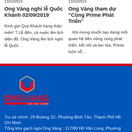
13/10/2023
13/10/2023
Ong Vàng nghỉ lễ Quốc
Ong Vàng tham dự
Khánh 02/09/2019
"Cùng Prime Phát
Triển"
Kính gửi Quý Khách hàng thân
Với mong muốn tạo dựng mối
mến! ? Lễ đến, cả nước lên lịch
quan hệ bền vững cùng phát
diện đồ, Ong Vàng lên lịch nghỉ
triển, kết nối và lan tỏa, Prime
lễ Quốc ...
luôn nỗ ...
Trụ sở chính: 29 Đường 1C, Phường Bình Tân, Thành Phố Hồ
Chí Minh
Tổng kho gạch ngói Ong Vàng : 117/80 Hồ Văn Long, Phường