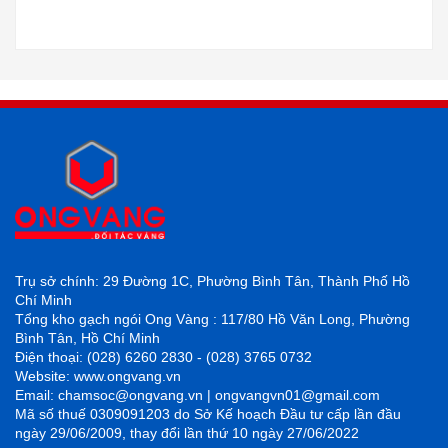
Trụ sở chính: 29 Đường 1C, Phường Bình Tân, Thành Phố Hồ
Chí Minh
Tổng kho gạch ngói Ong Vàng : 117/80 Hồ Văn Long, Phường
Bình Tân, Hồ Chí Minh
Điện thoại: (028) 6260 2830 - (028) 3765 0732
Website: www.ongvang.vn
Email: chamsoc@ongvang.vn | ongvangvn01@gmail.com
Mã số thuế 0309091203 do Sở Kế hoạch Đầu tư cấp lần đầu
ngày 29/06/2009, thay đổi lần thứ 10 ngày 27/06/2022