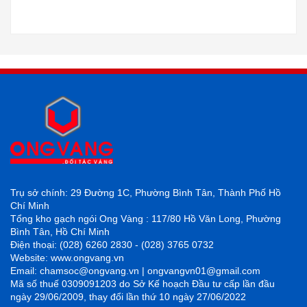
Trụ sở chính: 29 Đường 1C, Phường Bình Tân, Thành Phố Hồ
Chí Minh
Tổng kho gạch ngói Ong Vàng : 117/80 Hồ Văn Long, Phường
Bình Tân, Hồ Chí Minh
Điện thoại: (028) 6260 2830 - (028) 3765 0732
Website: www.ongvang.vn
Email: chamsoc@ongvang.vn | ongvangvn01@gmail.com
Mã số thuế 0309091203 do Sở Kế hoạch Đầu tư cấp lần đầu
ngày 29/06/2009, thay đổi lần thứ 10 ngày 27/06/2022