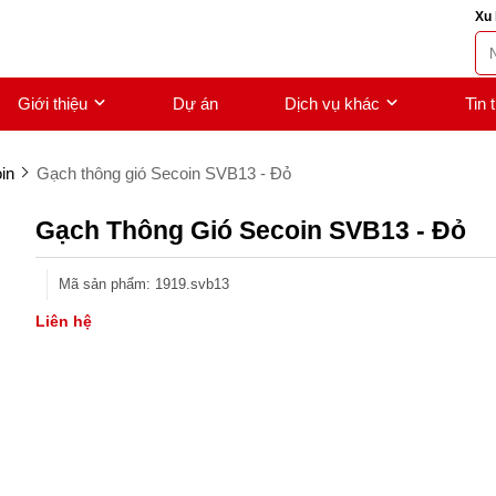
Xu 
Giới thiệu
Dự án
Dịch vụ khác
Tin 
in
Gạch thông gió Secoin SVB13 - Đỏ
Gạch Thông Gió Secoin SVB13 - Đỏ
Mã sản phẩm
:
1919.svb13
Liên hệ