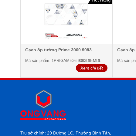
Gạch ốp tường Prime 3060 9093
Gạch ốp 
Mã sản phẩm: 1PRIGAME36-9093DIEMDL
Mã sản p
Xem chi tiết
Trụ sở chính: 29 Đường 1C, Phường Bình Tân,