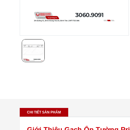
CHI TIẾT SẢN PHẨM
Giới Thiệu Gạch Ốp Tường Pri