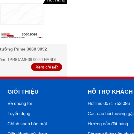
tường Prime 3060 9092
hẩm: 1PRIGAME36-9092THANDL
Xem chi tiết
GIỚI THIỆU
HỖ TRỢ KHÁCH
Về chúng tôi
Hotline: 0971 753 086
Tuyển dụng
Các câu hỏi thường gặ
Chính sách bảo mật
Hướng dẫn đặt hàng
Điều khoản sử dụng
Phương thức vận chuy