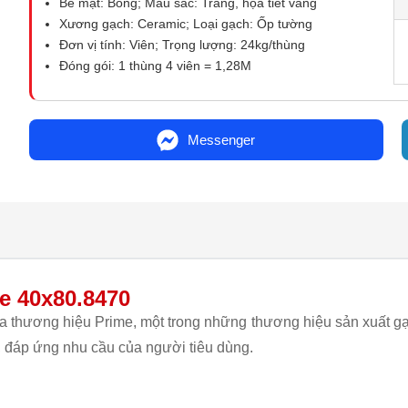
Bề mặt: Bóng; Màu sắc: Trắng, họa tiết vàng
Xương gạch: Ceramic; Loại gạch: Ốp tường
Đơn vị tính: Viên; Trọng lượng: 24kg/thùng
Đóng gói: 1 thùng 4 viên = 1,28M
Messenger
e 40x80.8470
thương hiệu Prime, một trong những thương hiệu sản xuất gạc
, đáp ứng nhu cầu của người tiêu dùng.