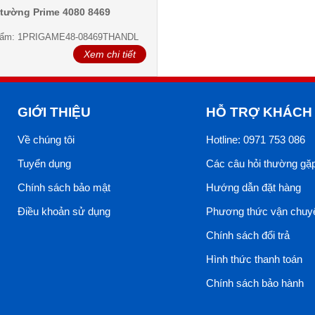
tường Prime 4080 8469
hẩm: 1PRIGAME48-08469THANDL
Xem chi tiết
GIỚI THIỆU
HỖ TRỢ KHÁCH
Về chúng tôi
Hotline: 0971 753 086
Tuyển dụng
Các câu hỏi thường gặ
Chính sách bảo mật
Hướng dẫn đặt hàng
Điều khoản sử dụng
Phương thức vận chuy
Chính sách đổi trả
Hình thức thanh toán
Chính sách bảo hành