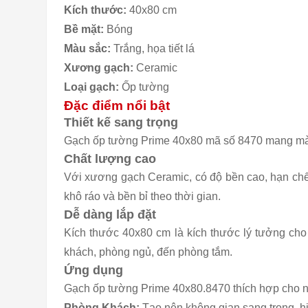
Kích thước:
40x80 cm
Bề mặt:
Bóng
Màu sắc:
Trắng, họa tiết lá
Xương gạch:
Ceramic
Loại gạch:
Ốp tường
Đặc điểm nổi bật
Thiết kế sang trọng
Gạch ốp tường Prime 40x80 mã số 8470 mang màu sắ
Chất lượng cao
Với xương gạch Ceramic, có độ bền cao, hạn chế
khô ráo và bền bỉ theo thời gian.
Dễ dàng lắp đặt
Kích thước 40x80 cm là kích thước lý tưởng cho
khách, phòng ngủ, đến phòng tắm.
Ứng dụng
Gạch ốp tường Prime 40x80.8470 thích hợp cho nh
Phòng Khách:
Tạo nên không gian sang trọng, hi