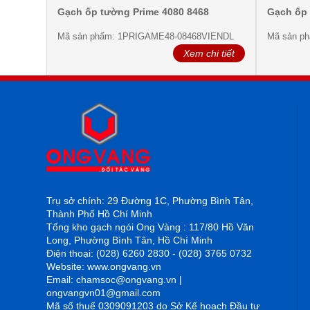
Gạch ốp tường Prime 4080 8468
Gạch ốp 
Mã sản phẩm: 1PRIGAME48-08468VIENDL
Mã sản p
Xem chi tiết
Trụ sở chính: 29 Đường 1C, Phường Bình Tân,
Thành Phố Hồ Chí Minh
Tổng kho gạch ngói Ong Vàng : 117/80 Hồ Văn
Long, Phường Bình Tân, Hồ Chí Minh
Điện thoại: (028) 6260 2830 - (028) 3765 0732
Website: www.ongvang.vn
Email: chamsoc@ongvang.vn |
ongvangvn01@gmail.com
Mã số thuế 0309091203 do Sở Kế hoạch Đầu tư