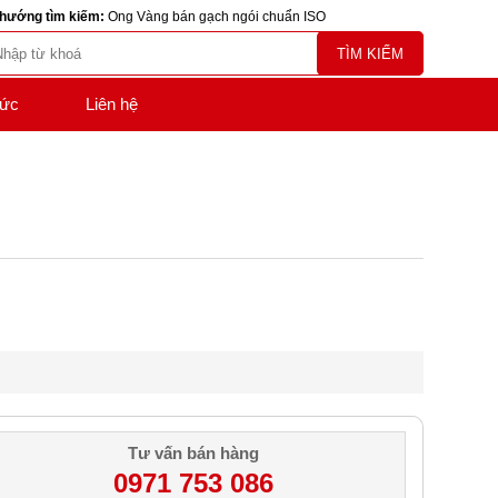
hướng tìm kiếm:
Ong Vàng bán gạch ngói chuẩn ISO
TÌM KIẾM
tức
Liên hệ
Tư vấn bán hàng
0971 753 086