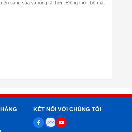
nên sáng sủa và rộng rãi hơn. Đồng thời, bề mặt
 HÀNG
KẾT NỐI VỚI CHÚNG TÔI
p