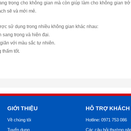
ng trọng cho không gian mà còn giúp làm cho không gian trở 
ạch sẽ và mới mẻ.
ợc sử dụng trong nhiều không gian khác nhau:
 sang trọng và hiện đại.
giãn với màu sắc tự nhiên.
 thấm tốt.
GIỚI THIỆU
HỖ TRỢ KHÁCH
Về chúng tôi
Hotline: 0971 753 086
Tuyển dụng
Các câu hỏi thường gặ