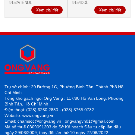
9152VIENDL
9154DDL
Xem chi tiết
Xem chi tiết
Trụ sở chính: 29 Đường 1C, Phường Bình Tân, Thành Phố Hồ
Chí Minh
Tổng kho gạch ngói Ong Vàng : 117/80 Hồ Văn Long, Phường
Bình Tân, Hồ Chí Minh
Điện thoại: (028) 6260 2830 - (028) 3765 0732
Website: www.ongvang.vn
Email: chamsoc@ongvang.vn | ongvangvn01@gmail.com
Mã số thuế 0309091203 do Sở Kế hoạch Đầu tư cấp lần đầu
ngày 29/06/2009, thay đổi lần thứ 10 ngày 27/06/2022