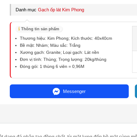
Danh mục
Gạch ốp lát Kim Phong
Thông tin sản phẩm
Thương hiệu: Kim Phong; Kích thước: 40x40cm
Bề mặt: Nhám; Màu sắc: Trắng
Xương gạch: Granite; Loại gạch: Lát nền
Đơn vị tính: Thùng; Trọng lượng: 20kg/thùng
Đóng gói: 1 thùng 6 viên = 0,96M
Messenger
ột dạng đá nhân tạo đồng chất, từ mặt lưng đến bề mặt cùng mộ