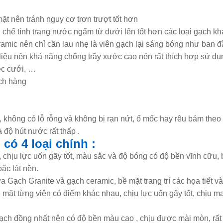
t nên tránh nguy cơ trơn trượt tốt hơn
 chế tình trạng nước ngấm từ dưới lên tốt hơn các loại gạch k
mic nên chỉ cần lau nhẹ là viên gạch lại sáng bóng như ban đ
 liệu nên khả năng chống trầy xước cao nên rất thích hợp sử d
ệc cưới, …
ch hàng
không có lỗ rỗng và không bị rạn nứt, ố mốc hay rêu bám theo 
độ hút nước rất thấp .
 có 4 loại chính :
, chịu lực uốn gãy tốt, màu sắc và độ bóng có độ bền vĩnh cữu
ặc lát nền.
a Gạch Granite và gạch ceramic, bề mặt trang trí các họa tiết v
 bề mặt từng viên có điểm khác nhau, chịu lực uốn gãy tốt, chịu m
 gạch đồng nhất nên có độ bền màu cao , chịu được mài mòn, rấ