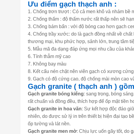
Ưu điểm
gạch thạch anh
:
Chống trơn trượt : Có cả men khô và nhám bề mặ
Chống thấm : độ thấm nước rất thấp nên sẽ hạn
Chống bám bẩn : với độ bóng cao hơn gạch cera
Chống trầy xước: do là gạch đồng nhất về chất
thương mại, khu phức hợp, sảnh lớn, trung tâm ti
Mẫu mã đa dạng đáp ứng mọi nhu cầu của khá
Tính thẫm mỹ cao
Không bay màu
Kết cấu nén chặt nên viên gạch có xương cứng, 
Gạch có độ cứng cao, độ chống mài mòn cao và 
Gạch granite ( thạch anh ) gồm
Gạch granite bóng kiếng
: sang trọng, bóng sáng
rất chuẩn và đồng đều, thích hợp để ốp mặt tiền ho
Gạch granite in hoa văn
: Sự kết hợp độc đáo giữ
nhiên, do được sử lý in trên thiết bị hiện đại tạo
ốp tường và lát nền.
Gạch granite men mờ
: Chịu lực uốn gãy tốt, do