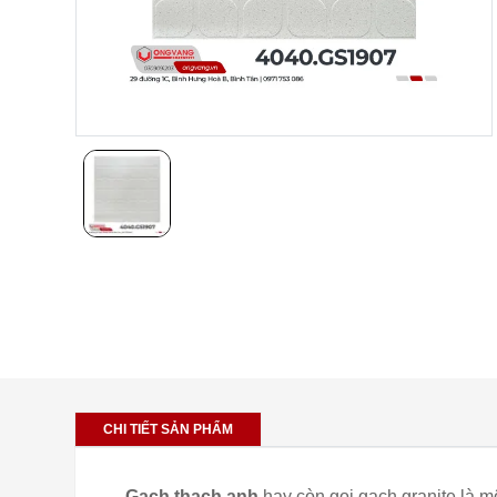
CHI TIẾT SẢN PHẨM
Gạch thạch anh
hay còn gọi gạch granite là m