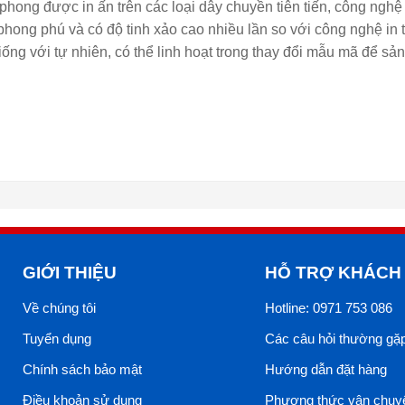
phong được in ấn trên các loại dây chuyền tiên tiến, công nghệ t
phong phú và có độ tinh xảo cao nhiều lần so với công nghệ in
iống với tự nhiên, có thể linh hoạt trong thay đổi mẫu mã để sả
GIỚI THIỆU
HỖ TRỢ KHÁCH
Về chúng tôi
Hotline: 0971 753 086
Tuyển dụng
Các câu hỏi thường gặ
Chính sách bảo mật
Hướng dẫn đặt hàng
Điều khoản sử dụng
Phương thức vận chuy