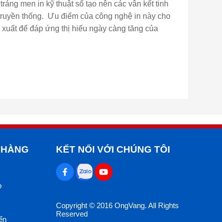
ráng men in kỹ thuật số tạo nên các vân kết tinh
 truyền thống. Ưu điểm của công nghệ in này cho
n xuất để đáp ứng thị hiếu ngày càng tăng của
 HÀNG
KẾT NỐI VỚI CHÚNG TÔI
p
Copyright © 2016 OngVang. All Rights
Reserved
ển