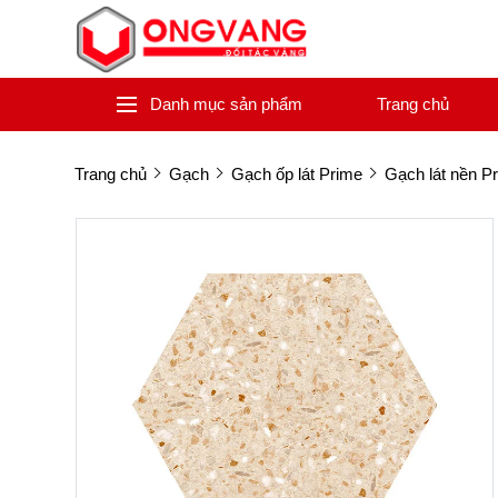
Danh mục sản phẩm
Trang chủ
Trang chủ
Gạch
Gạch ốp lát Prime
Gạch lát nền P