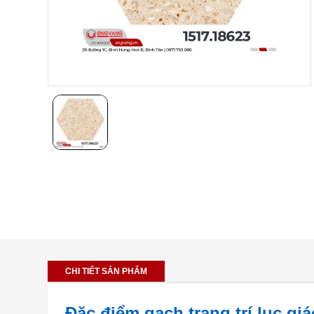
CHI TIẾT SẢN PHẨM
Đặc điểm gạch trang trí lục gi