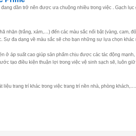
iác đang dần trở nên được ưa chuộng nhiều trong việc . Gạch lụ
 nhặn (trắng, xám,…) đến các màu sắc nổi bật (vàng, cam, đỏ
ắc. Sự đa dạng về màu sắc sẽ cho bạn những sự lựa chọn khác n
én ở áp suất cao giúp sản phẩm chịu được các tác động mạnh,
ớc tạo điều kiện thuận lợi trong việc vệ sinh sạch sẽ, luôn g
t liệu trang trí khác trong việc trang trí nền nhà, phòng khách