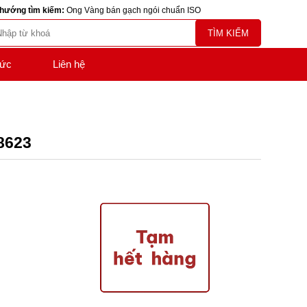
hướng tìm kiếm:
Ong Vàng bán gạch ngói chuẩn ISO
TÌM KIẾM
tức
Liên hệ
18623