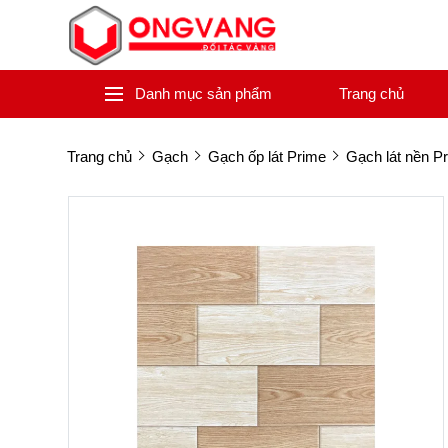
Danh mục sản phẩm
Trang chủ
Trang chủ
Gạch
Gạch ốp lát Prime
Gạch lát nền P