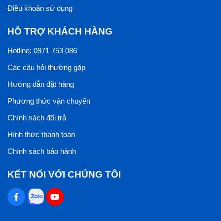
trường. Mỗi đơn vị sẽ chênh lệch nhau về giá chứ không
Điều khoản sử dụng
đồng đều nhau.
HỖ TRỢ KHÁCH HÀNG
Tại đây
Ong Vàng
tự hào là nhà phân phối các sản
phẩm gạch ốp lát Prime với giá thành cạnh tranh nhất thị
Hotline: 0971 753 086
trường, cùng với đó là đội ngũ nhân viên chuyên nghiệp,
Các câu hỏi thường gặp
tận tâm và chính sách đổi trả, bảo hành rỏ ràng nhất.
Hướng dẫn đặt hàng
Phương thức vận chuyển
Xem thêm >>
Vì Sao Gạch Ốp Lát Prime Luôn Là Sự Lựa
Chọn Hàng Đầu Cho Các Công Trình
Chính sách đổi trả
Hình thức thanh toán
Chính sách bảo hành
KẾT NỐI VỚI CHÚNG TÔI