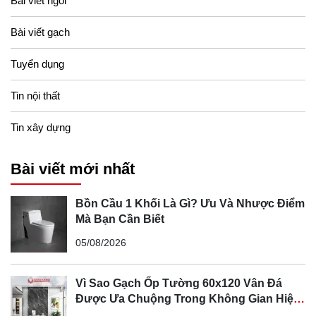
Bài viết ngói
Bài viết gạch
Tuyển dụng
Tin nội thất
Tin xây dựng
Bài viết mới nhất
Bồn Cầu 1 Khối Là Gì? Ưu Và Nhược Điểm
Mà Bạn Cần Biết
05/08/2026
Công nghệ Fresh Ion
Fresh Ion là công nghệ phải gọi là hay nhất mà Prime
Vì Sao Gạch Ốp Tường 60x120 Vân Đá
nghiên cứu và phát triển. Công nghệ này khi ốp lát vào
Được Ưa Chuộng Trong Không Gian Hiện
tường, nền thì bề mặt gạch sẽ sản sinh ra các Ion âm, các
Đại