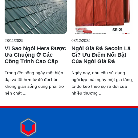
Printing mô phỏng lại các vân mây vô cùng nhẹ nhàng
và tinh tế lên bề mặt gạch. Hơn thế, gạch vân mây là sự
lựa chọn tối ưu cho những người thích sự nhẹ nhàng
nhưng vẫn có điểm nhấn.
28/11/2025
03/12/2025
Vì Sao Ngói Hera Được
Ngói Giả Đá Secoin Là
Ưa Chuộng Ở Các
Gì? Ưu Điểm Nổi Bật
Công Trình Cao Cấp
Của Ngói Giả Đá
Trong đời sống ngày một hiện
Ngày nay, nhu cầu sử dụng
đại và tốt hơn từ đó đòi hỏi
ngói lợp mái ngày một gia tăng,
không gian sống cũng phải trở
từ đó kéo theo sự ra đời của
nên chất ...
nhiều thương ...