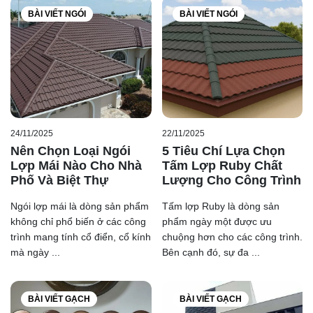
vân đá
vì 2 dòng sản phẩm này được Prime sản xuất và
BÀI VIẾT NGÓI
BÀI VIẾT NGÓI
in bề mặt rất sắc nét, độ chân thật so với đá thật có thể
giống lên đến hơn 90%.
24/11/2025
22/11/2025
Nên Chọn Loại Ngói
5 Tiêu Chí Lựa Chọn
Lợp Mái Nào Cho Nhà
Tấm Lợp Ruby Chất
Phố Và Biệt Thự
Lượng Cho Công Trình
Ngói lợp mái là dòng sản phẩm
Tấm lợp Ruby là dòng sản
không chỉ phổ biến ở các công
phẩm ngày một được ưu
trình mang tính cổ điển, cổ kính
chuộng hơn cho các công trình.
mà ngày ...
Bên cạnh đó, sự đa ...
BÀI VIẾT GẠCH
BÀI VIẾT GẠCH