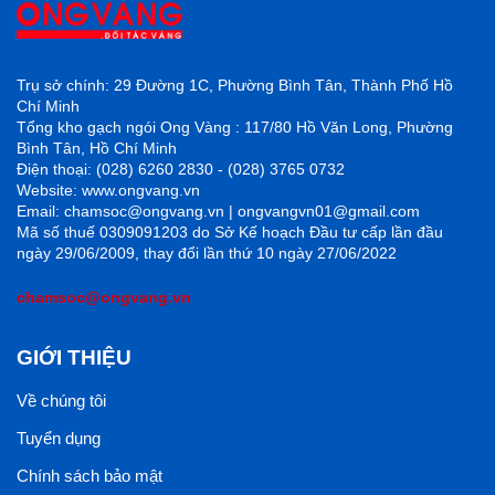
Trụ sở chính: 29 Đường 1C, Phường Bình Tân, Thành Phố Hồ
Chí Minh
4. Sự phù hợp với từng công trình
Tổng kho gạch ngói Ong Vàng : 117/80 Hồ Văn Long, Phường
Bình Tân, Hồ Chí Minh
Mỗi công trình sẽ có một kiểu thiết kế riêng, do đó mỗi
Điện thoại: (028) 6260 2830 - (028) 3765 0732
công trình cũng sẽ phù hợp với một loại gạch nhất định
Website: www.ongvang.vn
Email: chamsoc@ongvang.vn | ongvangvn01@gmail.com
dùng để ốp lát. Đối với các công trình mang tính hiện
Mã số thuế 0309091203 do Sở Kế hoạch Đầu tư cấp lần đầu
đại, sang trọng sẽ phù hợp các mẫu gạch vân đá, vân
ngày 29/06/2009, thay đổi lần thứ 10 ngày 27/06/2022
mây,…. Ngược lại, với các công trình cổ điển sẽ phù
chamsoc@ongvang.vn
hợp với các mẫu gạch Cotto, gạch bông… Hay các mẫu
gạch vân gỗ cho các công trình thiên hướng về tự nhiên,
GIỚI THIỆU
mộc mạc.
Về chúng tôi
5. Mua gạch ốp lát Prime ở đâu?
Tuyển dụng
Hiện tại trên thị trường có rất nhiều nhà phân phối và
nhà cung cấp các sản phẩm gạch ốp lát của Prime ra thị
Chính sách bảo mật