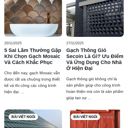
3.2 Gạch ốp lát vân gỗ
Vì là áp dụng công nghệ in kĩ thuật số (HD Digital
Printing) nên các mẫu
gạch vân gỗ Prime
có các vân gỗ
rất giống với gỗ thật, giống về màu sắc, đường nét. Hơn
20/11/2025
27/11/2025
5 Sai Lầm Thường Gặp
Gạch Thông Gió
thế, một số mẫu gạch còn làm bề mặt sần sùi tạo cảm
Khi Chọn Gạch Mosaic
Secoin Là Gì? Ưu Điểm
giác như đang đi trên gỗ thật.
Và Cách Khắc Phục
Và Ứng Dụng Cho Nhà
3.3 Gạch ốp lát đá nổi
Ở Hiện Đại
Cho đến nay, gạch Mosaic vẫn
Là dòng gạch có bề mặt tương tự như đá tự nhiên và có
Gạch thông gió không chỉ là
được rất ưa chuộng trong thiết
độ nhám nhẹ, thông thường mẫu gạch này sẽ được dùng
sản phẩm giúp cho công trình
kế và thi công các công trình
để lát sân vườn, nhà tắm… Bởi mẫu gạch này chịu lực
hoàn thiện mà còn là sản phẩm
hiện đại. ...
giúp tạo sự ...
rất tốt cũng như khả năng chống trơn trượt rất ổn định.
3.4 Gạch ốp lát vân mây
Tương tự như gạch ốp lát vân đá, gạch vân mây cũng là
BÀI VIẾT NGÓI
BÀI VIẾT NGÓI
dòng sản phẩm được tạo ra bởi công nghệ HD Digital